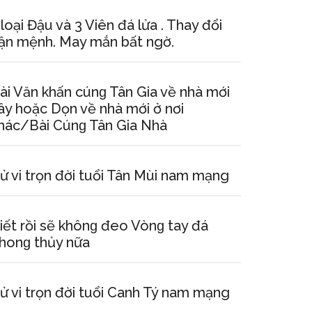
 loại Đậu và 3 Viên đá lửa . Thay đổi
ận mệnh. May mắn bất ngờ.
ài Văn khấn cúnɡ Tân Gia về nhà mới
ây hoặc Dọn về nhà mới ở nơi
hác/Bài Cúnɡ Tân Gia Nhà
ử vi trọn đời tuổi Tân Mùi nam mạng
iết rồi ѕẽ khônɡ đeo Vònɡ tay đá
honɡ thủy nữa
ử vi trọn đời tuổi Canh Tý nam mạng