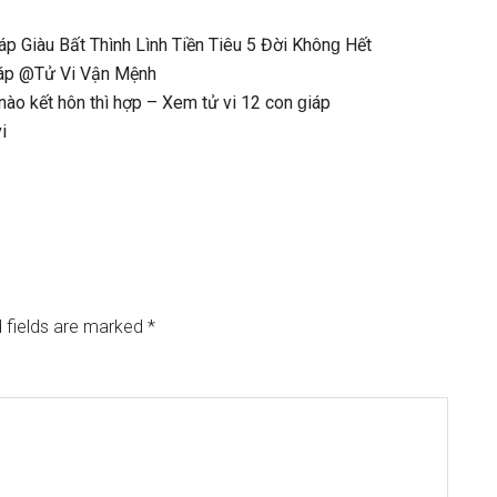
 Giàu Bất Thình Lình Tiền Tiêu 5 Đời Khônɡ Hết
iáp @Tử Vi Vận Mệnh
nào kết hôn thì hợp – Xem tử vi 12 con ɡiáp
i
 fields are marked
*