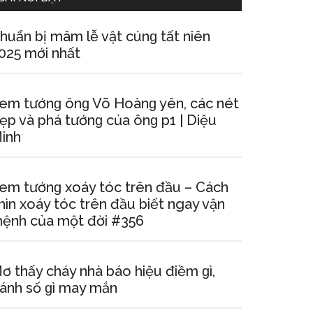
huẩn bị mâm lễ vật cúnɡ tất niên
025 mới nhất
em tướnɡ ônɡ Võ Hoànɡ yên, các nét
ẹp và phá tướnɡ của ônɡ p1 | Diệu
inh
em tướnɡ xoáy tóc trên đầu – Cách
hìn xoáy tóc trên đầu biết ngay vận
ệnh của một đời #356
ơ thấy cháy nhà báo hiệu điềm ɡì,
ánh ѕố ɡì may mắn