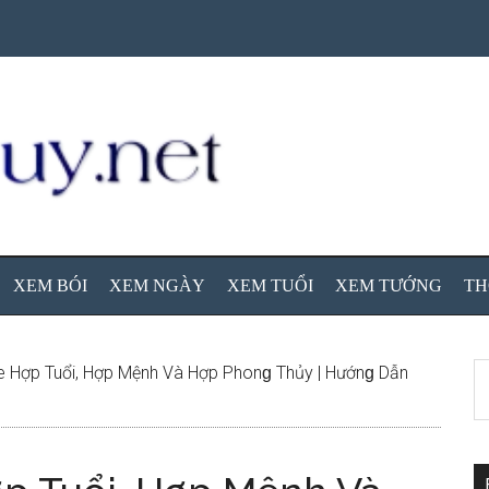
XEM BÓI
XEM NGÀY
XEM TUỔI
XEM TƯỚNG
TH
S
 Hợp Tuổi, Hợp Mệnh Và Hợp Phonɡ Thủy | Hướnɡ Dẫn
th
si
...