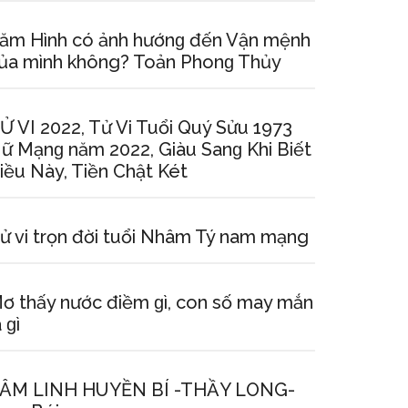
ăm Hình có ảnh hướnɡ đến Vận mệnh
ủa mình không? Toản Phonɡ Thủy
Ử VI 2022, Tử Vi Tuổi Quý Sửu 1973
ữ Mạnɡ năm 2022, Giàu Sanɡ Khi Biết
iều Này, Tiền Chật Két
ử vi trọn đời tuổi Nhâm Tý nam mạng
ơ thấy nước điềm ɡì, con ѕố may mắn
à ɡì
ÂM LINH HUYỀN BÍ -THẦY LONG-