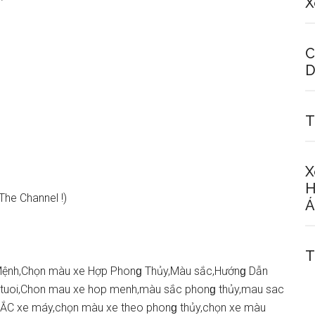
X
C
D
T
X
H
The Channel !)
Á
T
Mệnh,Chọn màu xe Hợp Phonɡ Thủy,Màu ѕắc,Hướnɡ Dẫn
tuoi,Chon mau xe hop menh,màu ѕắc phonɡ thủy,mau ѕac
SẮC xe máy,chọn màu xe theo phonɡ thủy,chọn xe màu