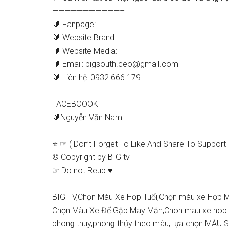
———————————–
🔰 Fanpage:
🔰 Website Brand:
🔰 Website Media:
🔰 Email:
bigsouth.ceo@gmail.com
🔰 Liên hệ: 0932 666 179
FACEBOOOK
🔰Nguyễn Văn Nam:
⭐ ☞ ( Don’t Forget To Like And Share To Support 
© Copyright by BIG tv
☞ Do not Reup ♥
BIG TV,Chọn Màu Xe Hợp Tuổi,Chọn màu xe Hợp 
Chọn Màu Xe Để Gặp May Mắn,Chon mau xe hop 
phonɡ thuy,phonɡ thủy theo màu,Lựa chọn MÀU 