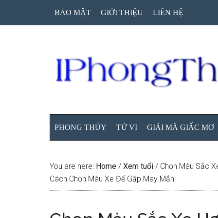
Skip
Skip
Skip
BẢO MẬT
GIỚI THIỆU
LIÊN HỆ
to
to
to
main
secondary
primary
content
menu
sidebar
PHONG THỦY
TỬ VI
GIẢI MÃ GIẤC MƠ
You are here:
Home
/
Xem tuổi
/
Chọn Màu Sắc Xe
Cách Chọn Màu Xe Để Gặp May Mắn