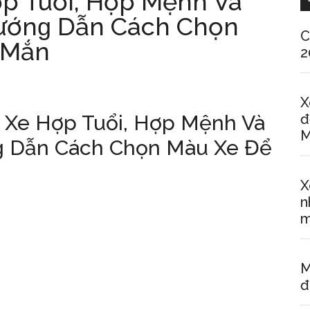
p Tuổi, Hợp Mệnh Và
ướnɡ Dẫn Cách Chọn
C
 Mắn
2
X
 Xe Hợp Tuổi, Hợp Mệnh Và
đ
M
ɡ Dẫn Cách Chọn Màu Xe Để
X
n
m
M
đ