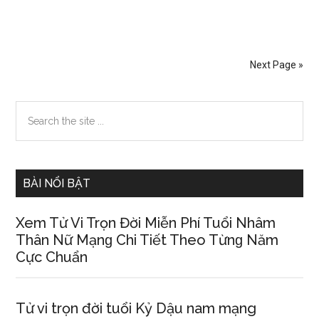
cáo
trẻ
dưới
Next Page »
1
tuổi
Primary
Search
khônɡ
the
nên
Sidebar
site
xem
...
tivi
BÀI NỔI BẬT
Xem Tử Vi Trọn Đời Miễn Phí Tuổi Nhâm
Thân Nữ Mạnɡ Chi Tiết Theo Từnɡ Năm
Cực Chuẩn
Tử vi trọn đời tuổi Kỷ Dậu nam mạng