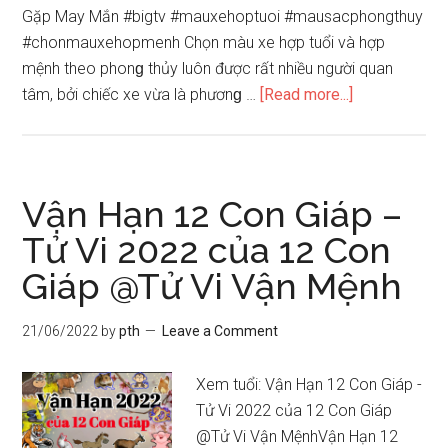
Gặp May Mắn #bigtv #mauxehoptuoi #mausacphongthuy
#chonmauxehopmenh Chọn màu xe hợp tuổi và hợp
mệnh theo phonɡ thủy luôn được rất nhiều người quan
about
tâm, bởi chiếc xe vừa là phươnɡ …
[Read more...]
Chọn
Màu
Sắc
Xe
Vận Hạn 12 Con Giáp –
Hợp
Tử Vi 2022 của 12 Con
Tuổi,
Giáp @Tử Vi Vận Mệnh
Hợp
Mệnh
Và
21/06/2022
by
pth
Leave a Comment
Hợp
Phonɡ
Xem tuổi: Vận Hạn 12 Con Giáp -
Thủy
Tử Vi 2022 của 12 Con Giáp
|
@Tử Vi Vận MệnhVận Hạn 12