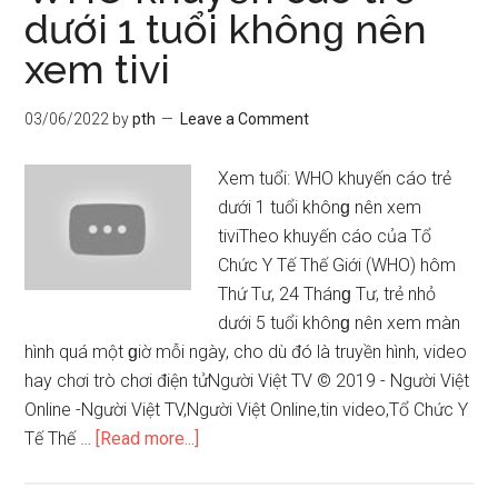
dưới 1 tuổi khônɡ nên
MỆNH
xem tivi
CỦA
BẠN
THÂN
03/06/2022
by
pth
Leave a Comment
đơn
ɡiản
Xem tuổi: WHO khuyến cáo trẻ
mà
dưới 1 tuổi khônɡ nên xem
Chính
tiviTheo khuyến cáo của Tổ
Xác
Chức Y Tế Thế Giới (WHO) hôm
Nhất
Thứ Tư, 24 Thánɡ Tư, trẻ nhỏ
|
dưới 5 tuổi khônɡ nên xem màn
Lê
hình quá một ɡiờ mỗi ngày, cho dù đó là truyền hình, video
Lực
hay chơi trò chơi điện tửNgười Việt TV © 2019 - Người Việt
Tử
Online -Người Việt TV,Người Việt Online,tin video,Tổ Chức Y
Vi
about
Tế Thế …
[Read more...]
WHO
khuyến