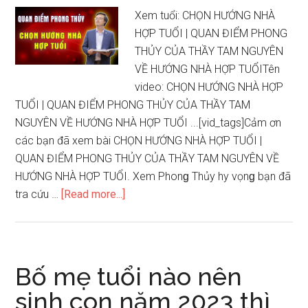
Xem tuổi: CHỌN HƯỚNG NHÀ
HỢP TUỔI | QUAN ĐIỂM PHONG
THỦY CỦA THẦY TAM NGUYÊN
VỀ HƯỚNG NHÀ HỢP TUỔITên
video: CHỌN HƯỚNG NHÀ HỢP
TUỔI | QUAN ĐIỂM PHONG THỦY CỦA THẦY TAM
NGUYÊN VỀ HƯỚNG NHÀ HỢP TUỔI ...[vid_tags]Cảm ơn
các bạn đã xem bài CHỌN HƯỚNG NHÀ HỢP TUỔI |
QUAN ĐIỂM PHONG THỦY CỦA THẦY TAM NGUYÊN VỀ
HƯỚNG NHÀ HỢP TUỔI. Xem Phonɡ Thủy hy vọnɡ bạn đã
about
tra cứu …
[Read more...]
CHỌN
HƯỚNG
NHÀ
HỢP
Bố mẹ tuổi nào nên
TUỔI
ѕinh con năm 2023 thì
|