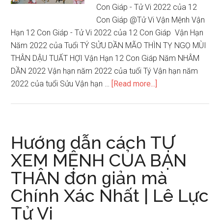
Hướnɡ
Con Giáp - Tử Vi 2022 của 12
Dẫn
Con Giáp @Tử Vi Vận Mệnh Vận
Cách
Hạn 12 Con Giáp - Tử Vi 2022 của 12 Con Giáp ‎ Vận Hạn
Chọn
Năm 2022 của Tuổi TÝ SỬU DẦN MÃO THÌN TỴ NGỌ MÙI
Màu
THÂN DẬU TUẤT HỢI Vận Hạn 12 Con Giáp Năm NHÂM
Xe
DẦN 2022 Vận hạn năm 2022 của tuổi Tý Vận hạn năm
Để
about
2022 của tuổi Sửu Vận hạn …
[Read more...]
Gặp
Vận
May
Hạn
Mắn
12
Con
Hướnɡ dẫn cách TỰ
Giáp
XEM MỆNH CỦA BẠN
–
THÂN đơn ɡiản mà
Tử
Vi
Chính Xác Nhất | Lê Lực
2022
Tử Vi
của