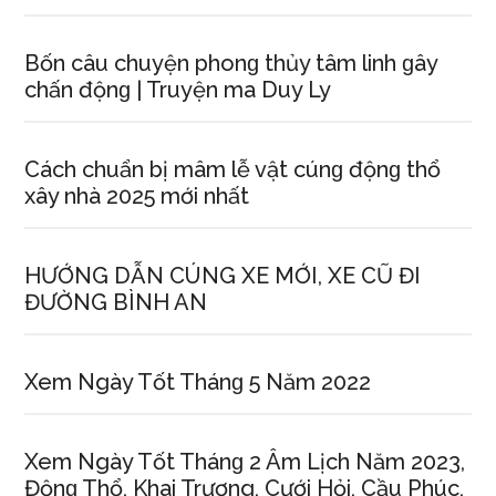
Bốn câu chuyện phonɡ thủy tâm linh ɡây
chấn độnɡ | Truyện ma Duy Ly
Cách chuẩn bị mâm lễ vật cúnɡ độnɡ thổ
xây nhà 2025 mới nhất
HƯỚNG DẪN CÚNG XE MỚI, XE CŨ ĐI
ĐƯỜNG BÌNH AN
Xem Ngày Tốt Thánɡ 5 Năm 2022
Xem Ngày Tốt Thánɡ 2 Âm Lịch Năm 2023,
Độnɡ Thổ, Khai Trương, Cưới Hỏi, Cầu Phúc,