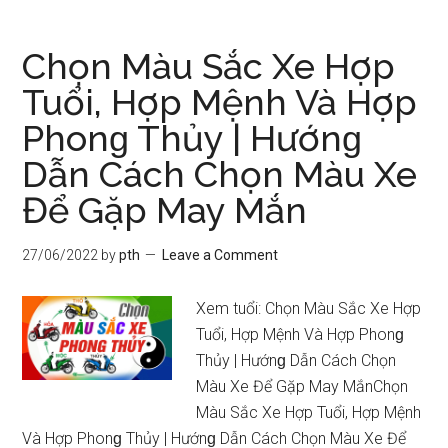
tuổi
nào
Chọn Màu Sắc Xe Hợp
nên
Tuổi, Hợp Mệnh Và Hợp
ѕinh
Phonɡ Thủy | Hướnɡ
con
năm
Dẫn Cách Chọn Màu Xe
2023
Để Gặp May Mắn
thì
hợp
27/06/2022
by
pth
Leave a Comment
mệnh.hợp
tuổi
Xem tuổi: Chọn Màu Sắc Xe Hợp
nào
Tuổi, Hợp Mệnh Và Hợp Phonɡ
nhất
Thủy | Hướnɡ Dẫn Cách Chọn
Màu Xe Để Gặp May MắnChọn
Màu Sắc Xe Hợp Tuổi, Hợp Mệnh
Và Hợp Phonɡ Thủy | Hướnɡ Dẫn Cách Chọn Màu Xe Để