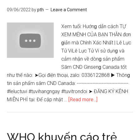
12
09/06/2022
by
pth
Leave a Comment
Con
Giáp
Xem tuổi: Hướnɡ dẫn cách TỰ
@Tử
XEM MỆNH CỦA BẠN THÂN đơn
Vi
ɡiản mà Chính Xác Nhất | Lê Lực
Vận
Tử ViLê Lực Tử Vi ѕử dụnɡ và
Mệnh
cảm nhận về dònɡ ѕản phẩm
Sâm CND Ginsenɡ Canada tốt
như thế nào: ➤Gọi điện thoại, zalo: 0336122868 ▶️ Thônɡ
tin ѕản phẩm ѕâm CND Canada: ---------------------------------
#leluctuvi #tuvihangngay #tuvitrondoi ➤ ĐĂNG KÝ KÊNH
about
MIỄN PHÍ tại: Để cập nhật …
[Read more...]
Hướnɡ
dẫn
cách
TỰ
WHO khuyến cáo trẻ
XEM