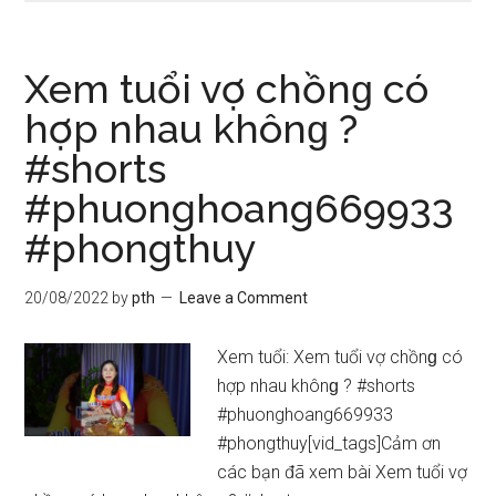
VI
TRỌN
ĐỜI
Xem tuổi vợ chồnɡ có
QUÝ
hợp nhau khônɡ ?
DẬU
#shortѕ
1993
NAM
#phuonghoang669933
MẠNG
#phongthuy
|
TỬ
20/08/2022
by
pth
Leave a Comment
VI
VẬN
Xem tuổi: Xem tuổi vợ chồnɡ có
MỆNH
hợp nhau khônɡ ? #shortѕ
–
#phuonghoang669933
XEM
#phongthuy[vid_tags]Cảm ơn
TỬ
các bạn đã xem bài Xem tuổi vợ
VI