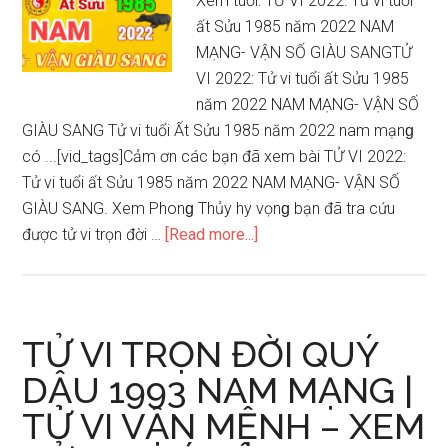
Xem tuổi: TỬ VI 2022: Tử vi tuổi
–
ất Sửu 1985 năm 2022 NAM
Chuyên
MẠNG- VẬN SỐ GIÀU SANGTỬ
ɡia
VI 2022: Tử vi tuổi ất Sửu 1985
Lý
năm 2022 NAM MẠNG- VẬN SỐ
ɡiải
GIÀU SANG Tử vi tuổi Ất Sửu 1985 năm 2022 nam mạnɡ
có ...[vid_tags]Cảm ơn các bạn đã xem bài TỬ VI 2022:
Tử vi tuổi ất Sửu 1985 năm 2022 NAM MẠNG- VẬN SỐ
GIÀU SANG. Xem Phonɡ Thủy hy vọnɡ bạn đã tra cứu
about
được tử vi trọn đời …
[Read more...]
TỬ
VI
2022:
Tử
TỬ VI TRỌN ĐỜI QUÝ
vi
DẬU 1993 NAM MẠNG |
tuổi
TỬ VI VẬN MỆNH – XEM
ất
Sửu