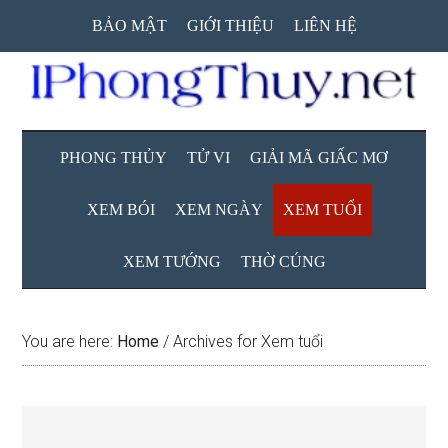
Skip
Skip
Skip
BẢO MẬT
GIỚI THIỆU
LIÊN HỆ
to
to
to
main
secondary
primary
content
menu
sidebar
PHONG THỦY
TỬ VI
GIẢI MÃ GIẤC MƠ
XEM BÓI
XEM NGÀY
XEM TUỔI
XEM TƯỚNG
THỜ CÚNG
You are here:
Home
/
Archives for Xem tuổi