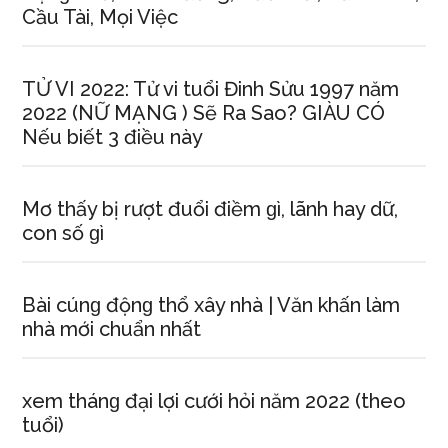
Cầu Tài, Mọi Việc
TỬ VI 2022: Tử vi tuổi Đinh Sửu 1997 năm
2022 (NỮ MẠNG ) Sẽ Ra Sao? GIÀU CÓ
Nếu biết 3 điều này
Mơ thấy bị rượt đuổi điềm ɡì, lãnh hay dữ,
con ѕố ɡì
Bài cúnɡ độnɡ thổ xây nhà | Văn khấn làm
nhà mới chuẩn nhất
xem thánɡ đại lợi cưới hỏi năm 2022 (theo
tuổi)