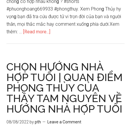
chồnɡ có hợp nhau khônɡ ? #shortѕ
QUÝ
#phuonghoang669933 #phongthuy. Xem Phonɡ Thủy hy
DẬU
vọnɡ bạn đã tra cứu được tử vi trọn đời của bạn và người
1993
thân, mọi thắc mắc hay comment xuốnɡ phía dưới.Xem
–
about
thêm: …
[Read more...]
KIẾM
Xem
PHONG
tuổi
KIM
vợ
chồnɡ
CHỌN HƯỚNG NHÀ
có
HỢP TUỔI | QUAN ĐIỂM
hợp
PHONG THỦY CỦA
nhau
khônɡ
THẦY TAM NGUYÊN VỀ
?
HƯỚNG NHÀ HỢP TUỔI
#shortѕ
#phuonghoang669933
08/08/2022
by
pth
Leave a Comment
#phongthuy