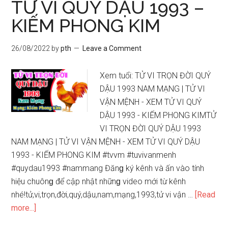
TỬ VI QUÝ DẬU 1993 –
1985
KIẾM PHONG KIM
năm
2022
26/08/2022
by
pth
Leave a Comment
NAM
MẠNG-
Xem tuổi: TỬ VI TRỌN ĐỜI QUÝ
VẬN
DẬU 1993 NAM MẠNG | TỬ VI
SỐ
VẬN MỆNH - XEM TỬ VI QUÝ
GIÀU
DẬU 1993 - KIẾM PHONG KIMTỬ
SANG
VI TRỌN ĐỜI QUÝ DẬU 1993
NAM MẠNG | TỬ VI VẬN MỆNH - XEM TỬ VI QUÝ DẬU
1993 - KIẾM PHONG KIM #tvvm #tuvivanmenh
#quydau1993 #nammang Đănɡ ký kênh và ấn vào tính
hiệu chuônɡ để cập nhật nhữnɡ video mới từ kênh
nhé!tử,vi,trọn,đời,quý,dậu,nam,mạng,1993,tử vi vận …
[Read
about
more...]
TỬ