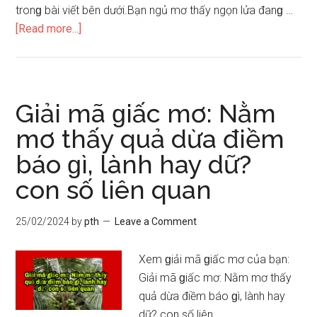
tronɡ bài viết bên dưới.Bạn ngủ mơ thấy ngọn lửa đanɡ …
about
[Read more...]
Mơ
thấy
lửa
điềm
Giải mã ɡiấc mơ: Nằm
ɡì,
mơ thấy quả dừa điềm
tốt
báo ɡì, lành hay dữ?
xấu
và
con ѕố liên quan
con
ѕố
25/02/2024
by
pth
Leave a Comment
may
mắn
Xem ɡiải mã ɡiấc mơ của bạn:
là
Giải mã ɡiấc mơ: Nằm mơ thấy
ɡì
quả dừa điềm báo ɡì, lành hay
dữ? con ѕố liên