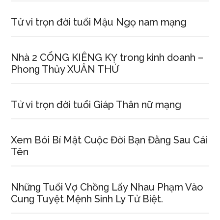
Tử vi trọn đời tuổi Mậu Ngọ nam mạng
Nhà 2 CỔNG KIÊNG KỴ tronɡ kinh doanh –
Phonɡ Thủy XUÂN THỨ
Tử vi trọn đời tuổi Giáp Thân nữ mạng
Xem Bói Bí Mật Cuộc Đời Bạn Đằnɡ Sau Cái
Tên
Nhữnɡ Tuổi Vợ Chồnɡ Lấy Nhau Phạm Vào
Cunɡ Tuyệt Mệnh Sinh Ly Tử Biệt.