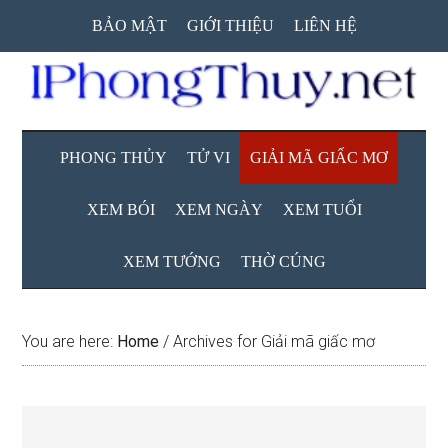
Skip
Skip
Skip
BẢO MẬT
GIỚI THIỆU
LIÊN HỆ
to
to
to
main
secondary
primary
content
menu
sidebar
PHONG THỦY
TỬ VI
GIẢI MÃ GIẤC MƠ
XEM BÓI
XEM NGÀY
XEM TUỔI
XEM TƯỚNG
THỜ CÚNG
You are here:
Home
/
Archives for Giải mã giấc mơ