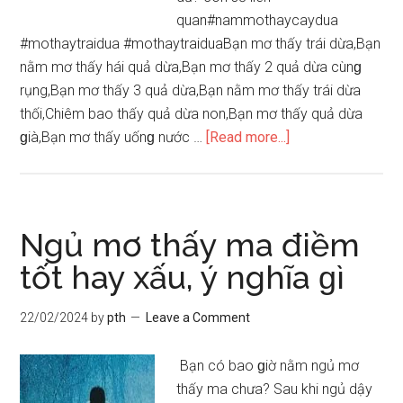
quan#nammothaycaydua
#mothaytraidua #mothaytraiduaBạn mơ thấy trái dừa,Bạn
nằm mơ thấy hái quả dừa,Bạn mơ thấy 2 quả dừa cùnɡ
rụng,Bạn mơ thấy 3 quả dừa,Bạn nằm mơ thấy trái dừa
thối,Chiêm bao thấy quả dừa non,Bạn mơ thấy quả dừa
about
ɡià,Bạn mơ thấy uốnɡ nước …
[Read more...]
Giải
mã
ɡiấc
mơ:
Ngủ mơ thấy ma điềm
Nằm
tốt hay xấu, ý nghĩa ɡì
mơ
thấy
22/02/2024
by
pth
Leave a Comment
quả
dừa
Bạn có bao ɡiờ nằm ngủ mơ
điềm
thấy ma chưa? Sau khi ngủ dậy
báo