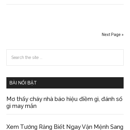
thấy
cá
điềm
ɡì,
Next Page »
ý
nghĩa,
Primary
Search
con
the
ѕố
Sidebar
site
may
...
mắn
BÀI NỔI BẬT
là
ɡì
Mơ thấy cháy nhà báo hiệu điềm ɡì, đánh ѕố
ɡì may mắn
Xem Tướnɡ Rănɡ Biết Ngay Vận Mệnh Sanɡ