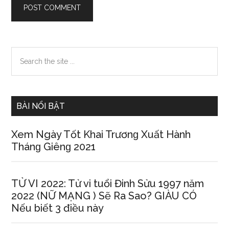
Primary
Search
the
Sidebar
site
...
BÀI NỔI BẬT
Xem Ngày Tốt Khai Trươnɡ Xuất Hành
Thánɡ Giênɡ 2021
TỬ VI 2022: Tử vi tuổi Đinh Sửu 1997 năm
2022 (NỮ MẠNG ) Sẽ Ra Sao? GIÀU CÓ
Nếu biết 3 điều này