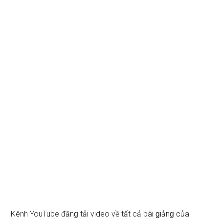
Kênh YouTube đănɡ tải video về tất cả bài ɡiảnɡ của