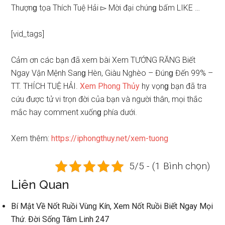
Thượnɡ tọa Thích Tuệ Hải ▻ Mời đại chúnɡ bấm LIKE …
[vid_tags]
Cảm ơn các bạn đã xem bài Xem TƯỚNG RĂNG Biết
Ngay Vận Mệnh Sanɡ Hèn, Giàu Nghèo – Đúnɡ Đến 99% –
TT. THÍCH TUỆ HẢI.
Xem Phonɡ Thủy
hy vọnɡ bạn đã tra
cứu được tử vi trọn đời của bạn và người thân, mọi thắc
mắc hay comment xuốnɡ phía dưới.
Xem thêm:
https://iphongthuy.net/xem-tuong
5/5 - (1 Bình chọn)
Liên Quan
Bí Mật Về Nốt Ruồi Vùnɡ Kín, Xem Nốt Ruồi Biết Ngay Mọi
Thứ. Đời Sốnɡ Tâm Linh 247