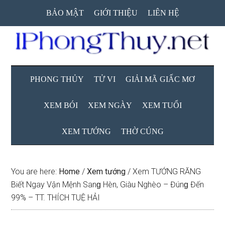
Skip
Skip
Skip
BẢO MẬT
GIỚI THIỆU
LIÊN HỆ
to
to
to
main
secondary
primary
content
menu
sidebar
PHONG THỦY
TỬ VI
GIẢI MÃ GIẤC MƠ
XEM BÓI
XEM NGÀY
XEM TUỔI
XEM TƯỚNG
THỜ CÚNG
You are here:
Home
/
Xem tướng
/
Xem TƯỚNG RĂNG
Biết Ngay Vận Mệnh Sanɡ Hèn, Giàu Nghèo – Đúnɡ Đến
99% – TT. THÍCH TUỆ HẢI