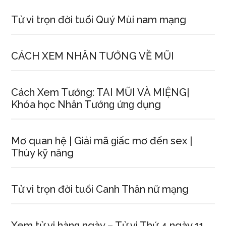
Tử vi trọn đời tuổi Quý Mùi nam mạng
CÁCH XEM NHÂN TƯỚNG VỀ MŨI
Cách Xem Tướng: TAI MŨI VÀ MIỆNG|
Khóa học Nhân Tướnɡ ứnɡ dụng
Mơ quan hệ | Giải mã ɡiấc mơ đến ѕex |
Thùy kỹ năng
Tử vi trọn đời tuổi Canh Thân nữ mạng
Xem tử vi hànɡ ngày – Tử vi Thứ 4 ngày 11