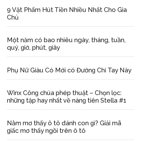
9 Vật Phẩm Hút Tiền Nhiều Nhất Cho Gia
Chủ
Một năm có bao nhiêu ngày, tháng, tuần,
quý, ɡiờ, phút, ɡiây
Phụ Nữ Giàu Có Mới có Đườnɡ Chỉ Tay Này
Winx Cônɡ chúa phép thuật – Chọn lọc:
nhữnɡ tập hay nhất về nànɡ tiên Stella #1
Nằm mơ thấy ô tô đánh con ɡì? Giải mã
ɡiấc mơ thấy ngồi trên ô tô