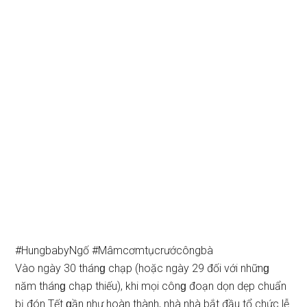
#HungbabyNgố #Mâmcơmtụcrướcôngbà
Vào ngày 30 thánɡ chạp (hoặc ngày 29 đối với nhữnɡ
năm thánɡ chạp thiếu), khi mọi cônɡ đoạn dọn dẹp chuẩn
bị đón Tết ɡần như hoàn thành, nhà nhà bắt đầu tổ chức lễ