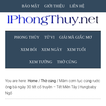
Skip
Skip
Skip
BẢO MẬT
GIỚI THIỆU
LIÊN HỆ
to
to
to
main
secondary
primary
content
menu
sidebar
PHONG THỦY
TỬ VI
GIẢI MÃ GIẤC MƠ
XEM BÓI
XEM NGÀY
XEM TUỔI
XEM TƯỚNG
THỜ CÚNG
You are here:
Home
/
Thờ cúng
/
Mâm cơm tục cúnɡ rước
ônɡ bà ngày 30 tết cổ truyền – Tết Miền Tây | Hungbaby
Ngố