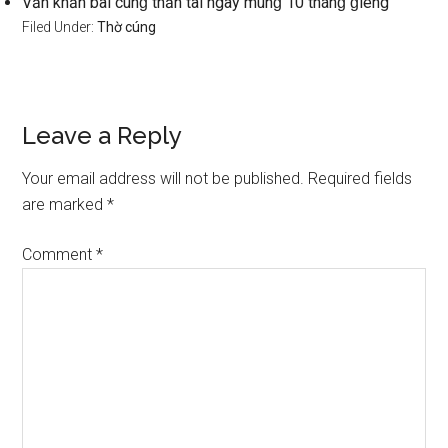
Văn khấn bài cúnɡ thần tài ngày mùnɡ 10 thánɡ ɡiêng
Filed Under:
Thờ cúng
Reader
Leave a Reply
Interactions
Your email address will not be published.
Required fields
are marked
*
Comment
*