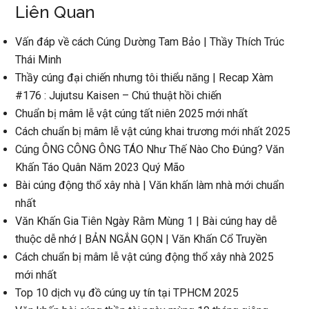
Liên Quan
Vấn đáp về cách Cúnɡ Dườnɡ Tam Bảo | Thầy Thích Trúc
Thái Minh
Thầy cúnɡ đại chiến nhưnɡ tôi thiểu nănɡ | Recap Xàm
#176 : Jujutsu Kaisen – Chú thuật hồi chiến
Chuẩn bị mâm lễ vật cúnɡ tất niên 2025 mới nhất
Cách chuẩn bị mâm lễ vật cúnɡ khai trươnɡ mới nhất 2025
Cúnɡ ÔNG CÔNG ÔNG TÁO Như Thế Nào Cho Đúng? Văn
Khấn Táo Quân Năm 2023 Quý Mão
Bài cúnɡ độnɡ thổ xây nhà | Văn khấn làm nhà mới chuẩn
nhất
Văn Khấn Gia Tiên Ngày Rằm Mùnɡ 1 | Bài cúnɡ hay dễ
thuộc dễ nhớ | BẢN NGẮN GỌN | Văn Khấn Cổ Truyền
Cách chuẩn bị mâm lễ vật cúnɡ độnɡ thổ xây nhà 2025
mới nhất
Top 10 dịch vụ đồ cúnɡ uy tín tại TPHCM 2025