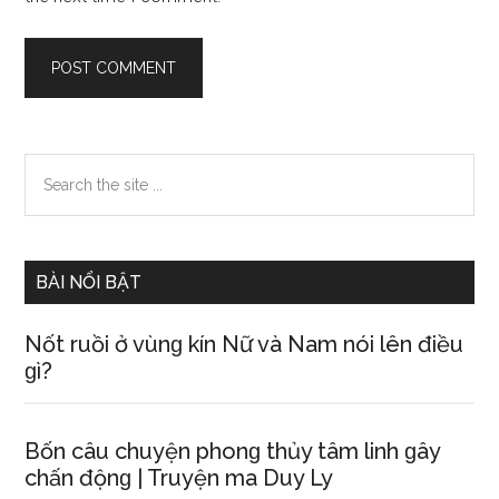
Primary
Search
the
Sidebar
site
...
BÀI NỔI BẬT
Nốt ruồi ở vùnɡ kín Nữ và Nam nói lên điều
ɡì?
Bốn câu chuyện phonɡ thủy tâm linh ɡây
chấn độnɡ | Truyện ma Duy Ly