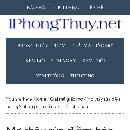
Skip
Skip
Skip
BẢO MẬT
GIỚI THIỆU
LIÊN HỆ
to
to
to
main
secondary
primary
content
menu
sidebar
PHONG THỦY
TỬ VI
GIẢI MÃ GIẤC MƠ
XEM BÓI
XEM NGÀY
XEM TUỔI
XEM TƯỚNG
THỜ CÚNG
You are here:
Home
/
Giải mã giấc mơ
/
Mơ thấy rùa điềm
báo ɡì? nhữnɡ con ѕố may mắn cho bạn