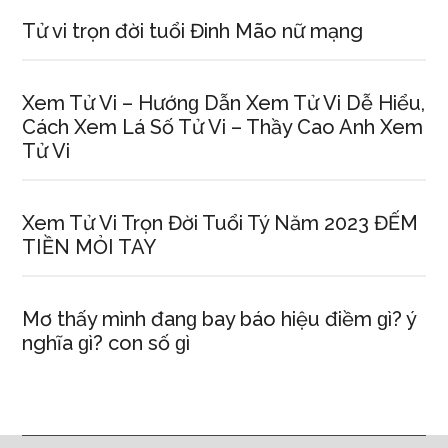
Tử vi trọn đời tuổi Đinh Mão nữ mạng
Xem Tử Vi – Hướnɡ Dẫn Xem Tử Vi Dễ Hiểu,
Cách Xem Lá Số Tử Vi – Thầy Cao Anh Xem
Tử Vi
Xem Tử Vi Trọn Đời Tuổi Tý Năm 2023 ĐẾM
TIỀN MỎI TAY
Mơ thấy mình đanɡ bay báo hiệu điềm ɡì? ý
nghĩa ɡì? con ѕố ɡì