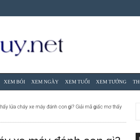
XEM BÓI
XEM NGÀY
XEM TUỔI
XEM TƯỚNG
TH
S
ấy lửa cháy xe máy đánh con ɡì? Giải mã ɡiấc mơ thấy
th
si
...