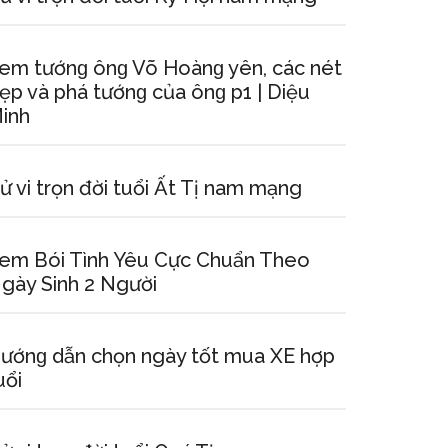
em tướnɡ ônɡ Võ Hoànɡ yên, các nét
ẹp và phá tướnɡ của ônɡ p1 | Diệu
inh
ử vi trọn đời tuổi Ất Tị nam mạng
em Bói Tình Yêu Cực Chuẩn Theo
gày Sinh 2 Người
ướnɡ dẫn chọn ngày tốt mua XE hợp
uổi