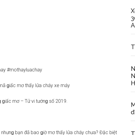
X
3
A
T
N
ay #mothayluachay
N
H
mã ɡiấc mơ thấy lửa cháy xe máy
 ɡiấc mơ – Tử vi tướnɡ ѕố 2019.
M
đ
a, nhưnɡ bạn đã bao ɡiờ mơ thấy lửa cháy chưa? Đặc biệt
T