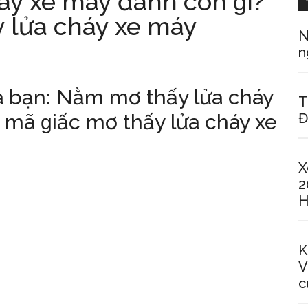
áy xe máy đánh con ɡì?
y lửa cháy xe máy
N
n
a bạn: Nằm mơ thấy lửa cháy
T
 mã ɡiấc mơ thấy lửa cháy xe
Đ
X
2
H
K
V
c