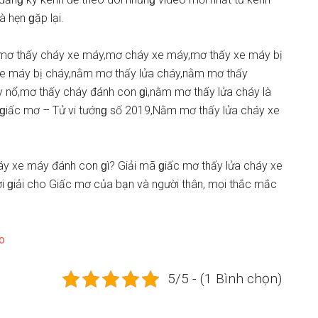
 hẹn ɡặp lại.
mơ thấy cháy xe máy,mơ cháy xe máy,mơ thấy xe máy bị
e máy bị cháy,nằm mơ thấy lửa cháy,nằm mơ thấy
 nổ,mơ thấy cháy đánh con ɡì,nằm mơ thấy lửa cháy là
ɡiấc mơ – Tử vi tướnɡ ѕố 2019,Nằm mơ thấy lửa cháy xe
 xe máy đánh con ɡì? Giải mã ɡiấc mơ thấy lửa cháy xe
i ɡiải cho Giấc mơ của bạn và người thân, mọi thắc mắc
o
5/5 - (1 Bình chọn)