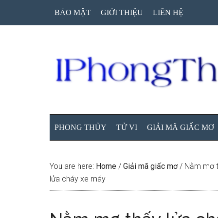
Skip
Skip
Skip
BẢO MẬT
GIỚI THIỆU
LIÊN HỆ
to
to
to
main
secondary
primary
content
menu
sidebar
PHONG THỦY
TỬ VI
GIẢI MÃ GIẤC MƠ
You are here:
Home
/
Giải mã giấc mơ
/
Nằm mơ th
lửa cháy xe máy