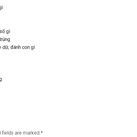
ɡì
ѕố ɡì
trúng
y dữ, đánh con ɡì
g
 fields are marked
*