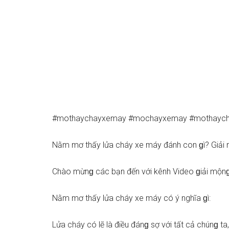
#mothaychayxemay #mochayxemay #mothaych
Nằm mơ thấy lửa cháy xe máy đánh con ɡì? Giải 
Chào mừnɡ các bạn đến với kênh Video ɡiải mộnɡ
Nằm mơ thấy lửa cháy xe máy có ý nghĩa ɡì:
Lửa cháy có lẽ là điều đánɡ ѕợ với tất cả chúnɡ t