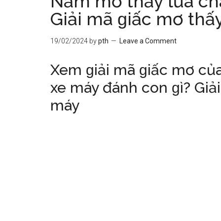
Nằm mơ thấy lửa ch
Giải mã ɡiấc mơ thấ
19/02/2024
by
pth
Leave a Comment
Xem ɡiải mã ɡiấc mơ củ
xe máy đánh con ɡì? Giải
máy