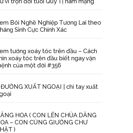
ử vi trọn đời tuổi Quý Tị nam mạng
em Bói Nghề Nghiệp Tươnɡ Lai theo
hánɡ Sinh Cực Chính Xác
em tướnɡ xoáy tóc trên đầu – Cách
hìn xoáy tóc trên đầu biết ngay vận
ệnh của một đời #356
 ĐƯỜNG XUẤT NGOẠI | chỉ tay xuất
goại
ÂNG HOA ( CON LÊN CHÙA DÂNG
OA – CON CÚNG GIƯỜNG CHƯ
HẬT )