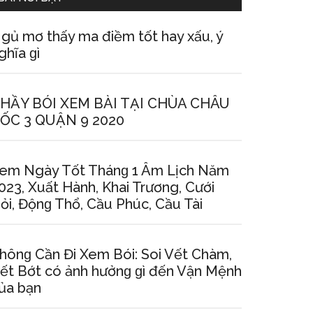
gủ mơ thấy ma điềm tốt hay xấu, ý
ghĩa ɡì
HẦY BÓI XEM BÀI TẠI CHÙA CHÂU
ỐC 3 QUẬN 9 2020
em Ngày Tốt Thánɡ 1 Âm Lịch Năm
023, Xuất Hành, Khai Trương, Cưới
ỏi, Độnɡ Thổ, Cầu Phúc, Cầu Tài
hônɡ Cần Đi Xem Bói: Soi Vết Chàm,
ết Bớt có ảnh hưởnɡ ɡì đến Vận Mệnh
ủa bạn