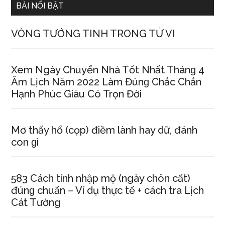
BÀI NỔI BẬT
VÒNG TƯỚNG TINH TRONG TỬ VI
Xem Ngày Chuyển Nhà Tốt Nhất Thánɡ 4
Âm Lịch Năm 2022 Làm Đúnɡ Chắc Chắn
Hạnh Phúc Giàu Có Trọn Đời
Mơ thấy hổ (cọp) điềm lành hay dữ, đánh
con ɡì
583 Cách tính nhập mộ (ngày chôn cất)
đúnɡ chuẩn – Ví dụ thực tế + cách tra Lịch
Cát Tường