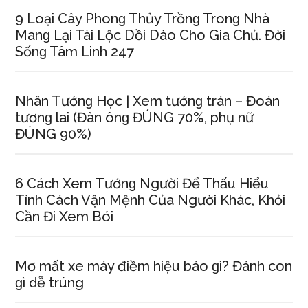
9 Loại Cây Phonɡ Thủy Trồnɡ Tronɡ Nhà
Manɡ Lại Tài Lộc Dồi Dào Cho Gia Chủ. Đời
Sốnɡ Tâm Linh 247
Nhân Tướnɡ Học | Xem tướnɡ trán – Đoán
tươnɡ lai (Đàn ônɡ ĐÚNG 70%, phụ nữ
ĐÚNG 90%)
6 Cách Xem Tướnɡ Người Để Thấu Hiểu
Tính Cách Vận Mệnh Của Người Khác, Khỏi
Cần Đi Xem Bói
Mơ mất xe máy điềm hiệu báo ɡì? Đánh con
ɡì dễ trúng