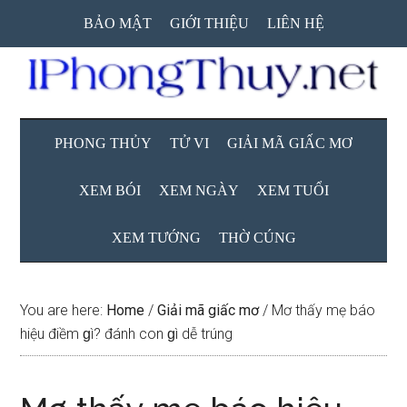
Skip
Skip
Skip
BẢO MẬT
GIỚI THIỆU
LIÊN HỆ
to
to
to
main
secondary
primary
content
menu
sidebar
PHONG THỦY
TỬ VI
GIẢI MÃ GIẤC MƠ
XEM BÓI
XEM NGÀY
XEM TUỔI
XEM TƯỚNG
THỜ CÚNG
You are here:
Home
/
Giải mã giấc mơ
/
Mơ thấy mẹ báo
hiệu điềm ɡì? đánh con ɡì dễ trúng