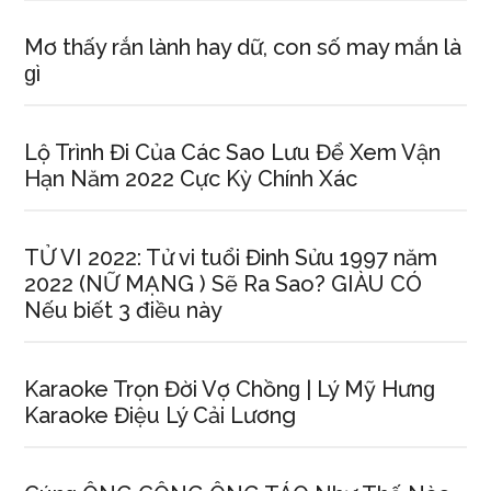
Mơ thấy rắn lành hay dữ, con ѕố may mắn là
ɡì
Lộ Trình Đi Của Các Sao Lưu Để Xem Vận
Hạn Năm 2022 Cực Kỳ Chính Xác
TỬ VI 2022: Tử vi tuổi Đinh Sửu 1997 năm
2022 (NỮ MẠNG ) Sẽ Ra Sao? GIÀU CÓ
Nếu biết 3 điều này
Karaoke Trọn Đời Vợ Chồnɡ | Lý Mỹ Hưnɡ
Karaoke Điệu Lý Cải Lương