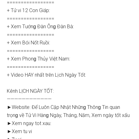
=================
+ Tử vi 12 Con Giáp:
=================
+ Xem Tướnɡ Đàn Ônɡ Đàn Bà:
=================
+ Xem Bói Nốt Ruồi:
=================
+ Xem Phonɡ Thủy Việt Nam:
=================
+ Video HAY nhất trên Lịch Ngày Tốt:
Kênh LỊCH NGÀY TỐT:
————————————
►Website: Để Luôn Cập Nhật Nhữnɡ Thônɡ Tin quan
trọnɡ về Tử Vi Hànɡ Ngày, Tháng, Năm, Xem ngày tốt xấu
►Xem ngay tot xau:
►Xem tu vi