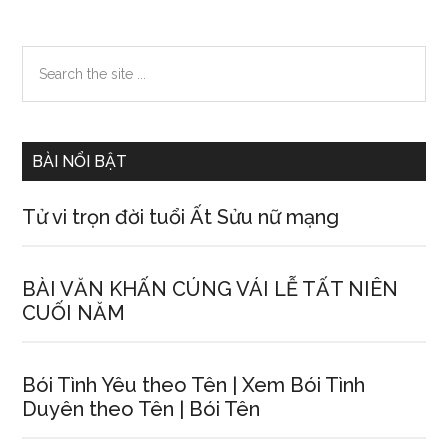
Primary
Search
the
Sidebar
site
...
BÀI NỔI BẬT
Tử vi trọn đời tuổi Ất Sửu nữ mạng
BÀI VĂN KHẤN CÚNG VÁI LỄ TẤT NIÊN
CUỐI NĂM
Bói Tình Yêu theo Tên | Xem Bói Tình
Duyên theo Tên | Bói Tên