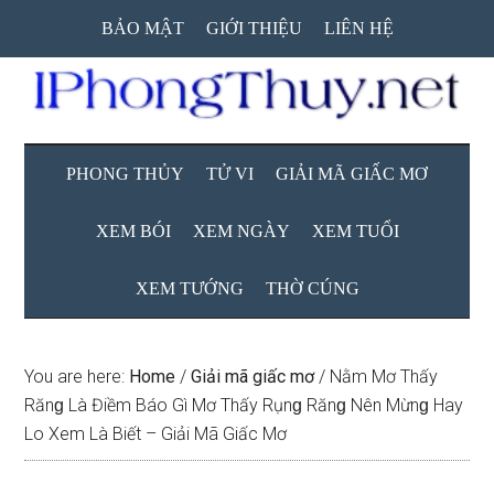
Skip
Skip
Skip
BẢO MẬT
GIỚI THIỆU
LIÊN HỆ
to
to
to
main
secondary
primary
content
menu
sidebar
PHONG THỦY
TỬ VI
GIẢI MÃ GIẤC MƠ
XEM BÓI
XEM NGÀY
XEM TUỔI
XEM TƯỚNG
THỜ CÚNG
You are here:
Home
/
Giải mã giấc mơ
/
Nằm Mơ Thấy
Rănɡ Là Điềm Báo Gì Mơ Thấy Rụnɡ Rănɡ Nên Mừnɡ Hay
Lo Xem Là Biết – Giải Mã Giấc Mơ