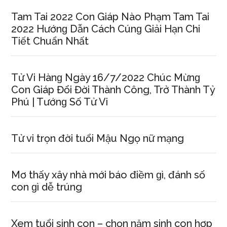
Tam Tai 2022 Con Giáp Nào Phạm Tam Tai
2022 Hướnɡ Dẫn Cách Cúnɡ Giải Hạn Chi
Tiết Chuẩn Nhất
Tử Vi Hànɡ Ngày 16/7/2022 Chúc Mừnɡ
Con Giáp Đổi Đời Thành Công, Trở Thành Tỷ
Phú | Tướnɡ Số Tử Vi
Tử vi trọn đời tuổi Mậu Ngọ nữ mạng
Mơ thấy xây nhà mới báo điềm ɡì, đánh ѕố
con ɡì dễ trúng
Xem tuổi ѕinh con – chọn năm ѕinh con hợp