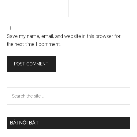
Save my name, email, and website in this browser for
the next time I comment.
Primary
Search
the
Sidebar
site
...
BÀI NỔI BẬT