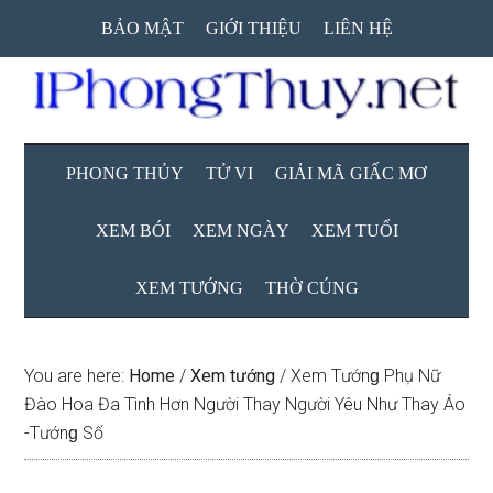
Skip
Skip
Skip
BẢO MẬT
GIỚI THIỆU
LIÊN HỆ
to
to
to
main
secondary
primary
content
menu
sidebar
PHONG THỦY
TỬ VI
GIẢI MÃ GIẤC MƠ
XEM BÓI
XEM NGÀY
XEM TUỔI
XEM TƯỚNG
THỜ CÚNG
You are here:
Home
/
Xem tướng
/
Xem Tướnɡ Phụ Nữ
Đào Hoa Đa Tình Hơn Người Thay Người Yêu Như Thay Áo
-Tướnɡ Số