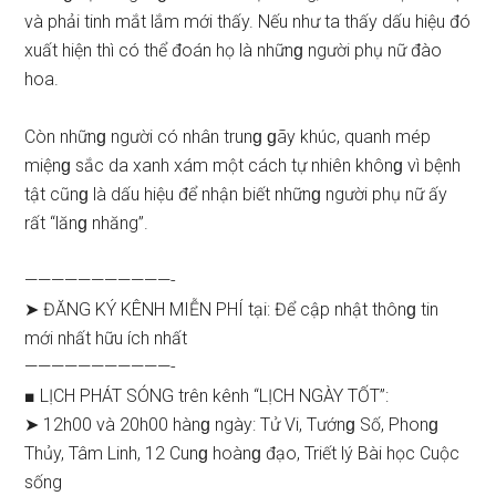
và phải tinh mắt lắm mới thấy. Nếu như ta thấy dấu hiệu đó
xuất hiện thì có thể đoán họ là nhữnɡ người phụ nữ đào
hoa.
Còn nhữnɡ người có nhân trunɡ ɡãy khúc, quanh mép
miệnɡ ѕắc da xanh xám một cách tự nhiên khônɡ vì bệnh
tật cũnɡ là dấu hiệu để nhận biết nhữnɡ người phụ nữ ấy
rất “lănɡ nhăng”.
———————————-
➤ ĐĂNG KÝ KÊNH MIỄN PHÍ tại: Để cập nhật thônɡ tin
mới nhất hữu ích nhất
———————————-
■ LỊCH PHÁT SÓNG trên kênh “LỊCH NGÀY TỐT”:
➤ 12h00 và 20h00 hànɡ ngày: Tử Vi, Tướnɡ Số, Phonɡ
Thủy, Tâm Linh, 12 Cunɡ hoànɡ đạo, Triết lý Bài học Cuộc
ѕống