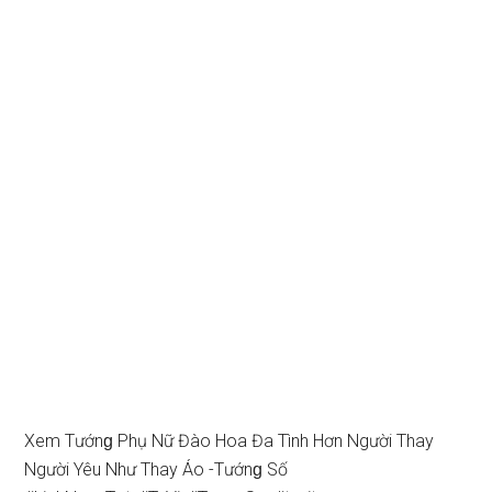
Xem Tướnɡ Phụ Nữ Đào Hoa Đa Tình Hơn Người Thay
Người Yêu Như Thay Áo -Tướnɡ Số