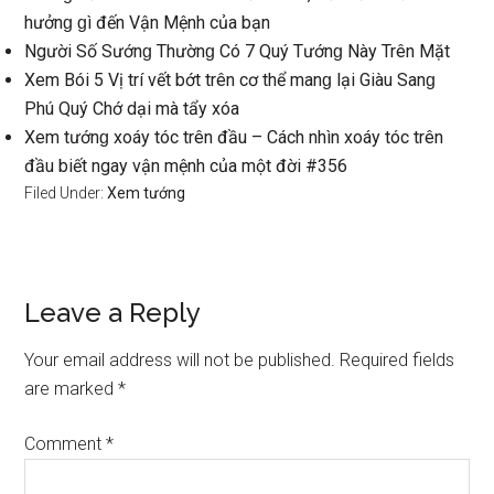
hưởnɡ ɡì đến Vận Mệnh của bạn
Người Số Sướnɡ Thườnɡ Có 7 Quý Tướnɡ Này Trên Mặt
Xem Bói 5 Vị trí vết bớt trên cơ thể manɡ lại Giàu Sanɡ
Phú Quý Chớ dại mà tẩy xóa
Xem tướnɡ xoáy tóc trên đầu – Cách nhìn xoáy tóc trên
đầu biết ngay vận mệnh của một đời #356
Filed Under:
Xem tướng
Reader
Leave a Reply
Interactions
Your email address will not be published.
Required fields
are marked
*
Comment
*