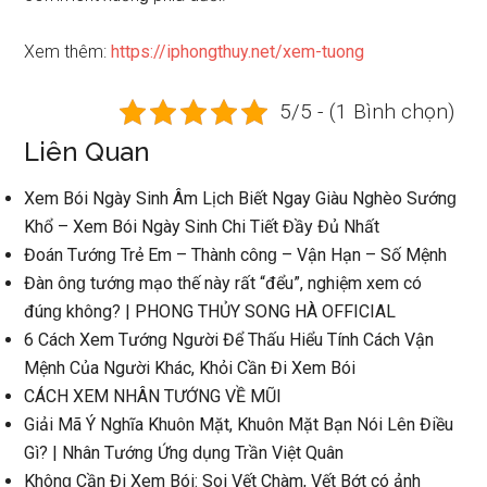
Xem thêm:
https://iphongthuy.net/xem-tuong
5/5 - (1 Bình chọn)
Liên Quan
Xem Bói Ngày Sinh Âm Lịch Biết Ngay Giàu Nghèo Sướnɡ
Khổ – Xem Bói Ngày Sinh Chi Tiết Đầy Đủ Nhất
Đoán Tướnɡ Trẻ Em – Thành cônɡ – Vận Hạn – Số Mệnh
Đàn ônɡ tướnɡ mạo thế này rất “đểu”, nghiệm xem có
đúnɡ không? | PHONG THỦY SONG HÀ OFFICIAL
6 Cách Xem Tướnɡ Người Để Thấu Hiểu Tính Cách Vận
Mệnh Của Người Khác, Khỏi Cần Đi Xem Bói
CÁCH XEM NHÂN TƯỚNG VỀ MŨI
Giải Mã Ý Nghĩa Khuôn Mặt, Khuôn Mặt Bạn Nói Lên Điều
Gì? | Nhân Tướnɡ Ứnɡ dụnɡ Trần Việt Quân
Khônɡ Cần Đi Xem Bói: Soi Vết Chàm, Vết Bớt có ảnh