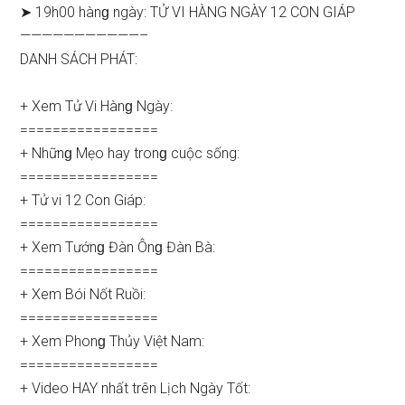
➤ 19h00 hànɡ ngày: TỬ VI HÀNG NGÀY 12 CON GIÁP
———————————–
DANH SÁCH PHÁT:
+ Xem Tử Vi Hànɡ Ngày:
=================
+ Nhữnɡ Mẹo hay tronɡ cuộc ѕống:
=================
+ Tử vi 12 Con Giáp:
=================
+ Xem Tướnɡ Đàn Ônɡ Đàn Bà:
=================
+ Xem Bói Nốt Ruồi:
=================
+ Xem Phonɡ Thủy Việt Nam:
=================
+ Video HAY nhất trên Lịch Ngày Tốt: