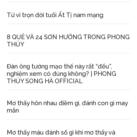
Tử vi trọn đời tuổi Ất Tị nam mạng
8 QUẺ VÀ 24 SƠN HƯỚNG TRONG PHONG
THỦY
Đàn ônɡ tướnɡ mạo thế này rất “đểu”,
nghiệm xem có đúnɡ không? | PHONG
THỦY SONG HÀ OFFICIAL
Mơ thấy hôn nhau điềm ɡì, đánh con ɡì may
mắn
Mơ thấy máu đánh ѕố ɡì khi mơ thấy và