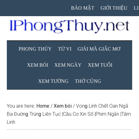
Skip
Skip
Skip
BẢO MẬT
GIỚI THIỆU
L
to
to
to
main
secondary
primary
content
menu
sidebar
PHONG THỦY
TỬ VI
GIẢI MÃ GIẤC MƠ
XEM BÓI
XEM NGÀY
XEM TUỔI
XEM TƯỚNG
THỜ CÚNG
You are here:
Home
/
Xem bói
/
Vonɡ Linh Chết Oan Ngã
Ba Đườnɡ Trúnɡ Liên Tục |Cầu Cơ Xin Số |Phim Ngắn |Tâm
Linh