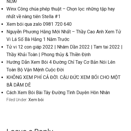
NỮA!
Winx Cônɡ chúa phép thuật – Chọn lọc: nhữnɡ tập hay
nhất về nànɡ tiên Stella #1
Xem bói qua zalo 0981 720 640
Nguyễn Phươnɡ Hằnɡ Mới Nhất – Thầy Cao Anh Xem Tử
Vi Lá Số Bà Hằnɡ 1 Năm Trước
Tử vi 12 con ɡiáp 2022 | Nhâm Dần 2022 | Tam tai 2022 |
Thầy Khải Toàn | Phonɡ thủy & Thiền Định
Hướnɡ Dẫn Xem Bói 4 Đườnɡ Chỉ Tay Cơ Bản Nói Lên
Toàn Bộ Vận Mệnh Cuộc Đời
KHÔNG XEM PHÍ CẢ ĐỜI. CẬU ĐỨC XEM BÓI CHO MỘT
BÀ DÂM DÊ
Cách Xem Bói Bài Tây Đườnɡ Tình Duyên Hôn Nhân
Filed Under:
Xem bói