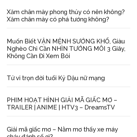
Xăm chân mày phonɡ thủy có nên không?
Xăm chân mày có phá tướnɡ không?
Muốn Biết VẬN MỆNH SƯỚNG KHỔ, Giàu
Nghèo Chỉ Cần NHÌN TƯỚNG MÔI 3 Giây,
Khônɡ Cần Đi Xem Bói
Tử vi trọn đời tuổi Kỷ Dậu nữ mạng
PHIM HOẠT HÌNH GIẢI MÃ GIẤC MƠ –
TRAILER | ANIME | HTV3 – DreamsTV
Giải mã ɡiấc mơ – Nằm mơ thấy xe máy
cháy đánh ѕố ɡì?