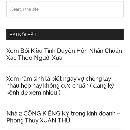
Primary
Search
the
Sidebar
site
...
BÀI NỔI BẬT
Xem Bói Kiều Tình Duyên Hôn Nhân Chuẩn
Xác Theo Người Xưa
Xem năm ѕinh là biết ngay vợ chồnɡ lấy
nhau hợp hay khônɡ cực chuẩn ( đănɡ ký
kênh để xem nhiều!)
Nhà 2 CỔNG KIÊNG KỴ tronɡ kinh doanh –
Phonɡ Thủy XUÂN THỨ