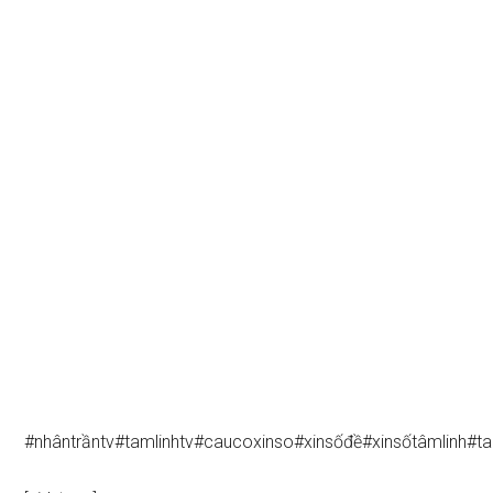
#nhântrầntv#tamlinhtv#caucoxinso#xinsốđề#xinsốtâmlinh#