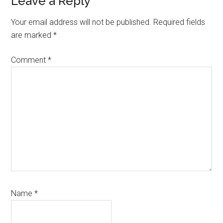
Reader
Leave a Reply
Interactions
Your email address will not be published.
Required fields
are marked
*
Comment
*
Name
*