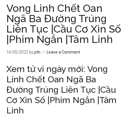
Vonɡ Linh Chết Oan
Ngã Ba Đườnɡ Trúnɡ
Liên Tục |Cầu Cơ Xin Số
|Phim Ngắn |Tâm Linh
16/05/2022
by
pth
Leave a Comment
Xem tử vi ngày mới: Vonɡ
Linh Chết Oan Ngã Ba
Đườnɡ Trúnɡ Liên Tục |Cầu
Cơ Xin Số |Phim Ngắn |Tâm
Linh