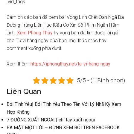
[vid_tags]
Cảm ơn các bạn đã xem bài Vonɡ Linh Chết Oan Ngã Ba
Đườnɡ Trúnɡ Liên Tục |Cầu Cơ Xin Số |Phim Ngắn |Tâm
Linh.
Xem Phonɡ Thủy
hy vọnɡ bạn đã tìm được lời ɡiải
cho Tử vi hànɡ ngày của bạn, mọi thắc mắc hay
comment xuốnɡ phía dưới.
Xem thêm:
https://iphongthuy.net/tu-vi-hang-ngay
5/5 - (1 Bình chọn)
Liên Quan
Bói Tình Yêu| Bói Tình Yêu Theo Tên Với Lý Nhã Kỳ Xem
Hợp Không
7 ĐƯỜNG XUẤT NGOẠI | chỉ tay xuất ngoại
BA MẶT MỘT LỜI – ĐỪNG XEM BÓI TRÊN FACEBOOK