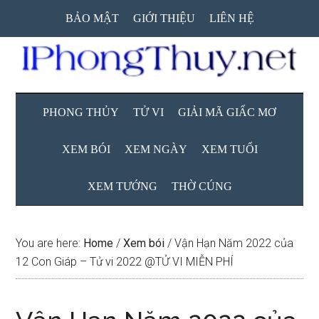
Skip
Skip
Skip
BẢO MẬT
GIỚI THIỆU
LIÊN HỆ
to
to
to
main
secondary
primary
content
menu
sidebar
PHONG THỦY
TỬ VI
GIẢI MÃ GIẤC MƠ
XEM BÓI
XEM NGÀY
XEM TUỔI
XEM TƯỚNG
THỜ CÚNG
You are here:
Home
/
Xem bói
/
Vận Hạn Năm 2022 của
12 Con Giáp – Tử vi 2022 @TỬ VI MIỄN PHÍ