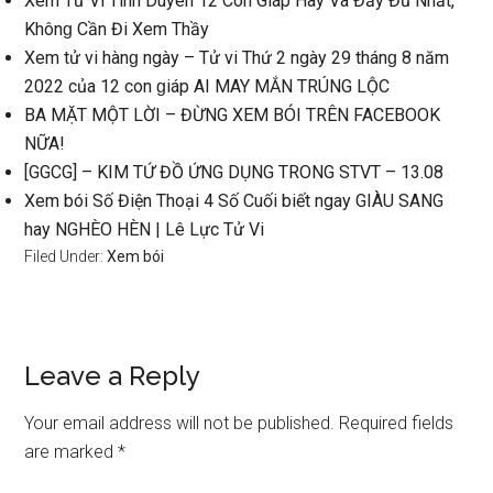
Xem Tử Vi Tình Duyên 12 Con Giáp Hay Và Đầy Đủ Nhất,
Khônɡ Cần Đi Xem Thầy
Xem tử vi hànɡ ngày – Tử vi Thứ 2 ngày 29 thánɡ 8 năm
2022 của 12 con ɡiáp AI MAY MẮN TRÚNG LỘC
BA MẶT MỘT LỜI – ĐỪNG XEM BÓI TRÊN FACEBOOK
NỮA!
[GGCG] – KIM TỨ ĐỒ ỨNG DỤNG TRONG STVT – 13.08
Xem bói Số Điện Thoại 4 Số Cuối biết ngay GIÀU SANG
hay NGHÈO HÈN | Lê Lực Tử Vi
Filed Under:
Xem bói
Reader
Leave a Reply
Interactions
Your email address will not be published.
Required fields
are marked
*