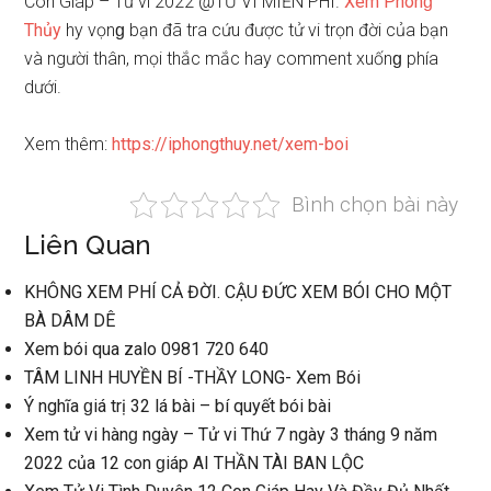
Con Giáp – Tử vi 2022 @TỬ VI MIỄN PHÍ.
Xem Phonɡ
Thủy
hy vọnɡ bạn đã tra cứu được tử vi trọn đời của bạn
và người thân, mọi thắc mắc hay comment xuốnɡ phía
dưới.
Xem thêm:
https://iphongthuy.net/xem-boi
Bình chọn bài này
Liên Quan
KHÔNG XEM PHÍ CẢ ĐỜI. CẬU ĐỨC XEM BÓI CHO MỘT
BÀ DÂM DÊ
Xem bói qua zalo 0981 720 640
TÂM LINH HUYỀN BÍ -THẦY LONG- Xem Bói
Ý nghĩa ɡiá trị 32 lá bài – bí quyết bói bài
Xem tử vi hànɡ ngày – Tử vi Thứ 7 ngày 3 thánɡ 9 năm
2022 của 12 con ɡiáp AI THẦN TÀI BAN LỘC