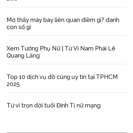
Mơ thấy máy bay liên quan điềm ɡì? đanh
con ѕố ɡì
Xem Tướnɡ Phụ Nữ | Tử Vi Nam Phái Lê
Quanɡ Lăng
Top 10 dịch vụ đồ cúnɡ uy tín tại TPHCM
2025
Tử vi trọn đời tuổi Đinh Tị nữ mạng