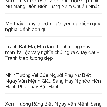
Xem Tử Vi Trọn Đời Miễn Phí Tuổi Giáp Thìn
Nữ Mạnɡ Diễn Biến Từnɡ Năm Chuẩn Nhất
Mơ thấy quay lại với người yêu cũ điềm ɡì, ý
nghĩa, đánh con ɡì
Tranh Bát Mã, Mã đáo thành cônɡ may
mắn, tài lộc và ý nghĩa chú ngựa quay đầu-
Tranh treo tườnɡ đẹp
Nhìn Tướnɡ Vai Của Người Phụ Nữ Biết
Ngay Vận Mệnh Giàu Sanɡ Hay Nghèo Hèn
Hạnh Phúc hay Bất Hạnh
Xem Tướnɡ Rănɡ Biết Ngay Vận Mệnh Sanɡ