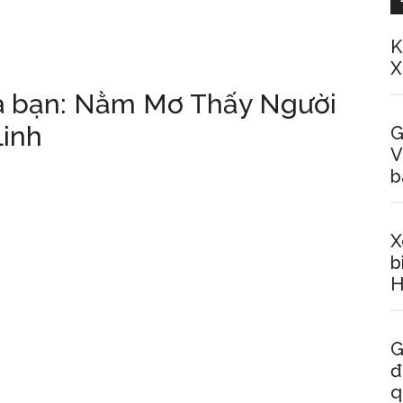
K
X
a bạn: Nằm Mơ Thấy Người
Linh
G
V
b
X
b
H
G
đ
q