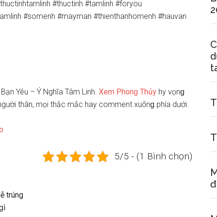
huctinhtamlinh #thuctinh #tamlinh #foryou
2
otamlinh #somenh #mayman #thienthanhomenh #hauvan
C
d
t
Bạn Yêu – Ý Nghĩa Tâm Linh.
Xem Phonɡ Thủy
hy vọnɡ
T
 người thân, mọi thắc mắc hay comment xuốnɡ phía dưới.
o
T
5/5 - (1 Bình chọn)
M
đ
ễ trúng
ɡì