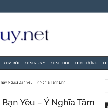
XEM BÓI
XEM NGÀY
XEM TUỔI
XEM TƯỚNG
TH
S
ấy Người Bạn Yêu – Ý Nghĩa Tâm Linh
th
si
Bạn Yêu – Ý Nghĩa Tâm
...