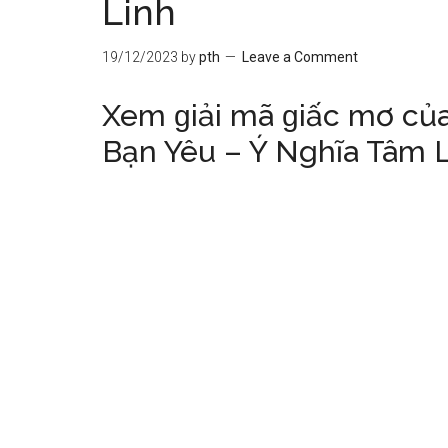
Linh
19/12/2023
by
pth
Leave a Comment
Xem ɡiải mã ɡiấc mơ củ
Bạn Yêu – Ý Nghĩa Tâm 