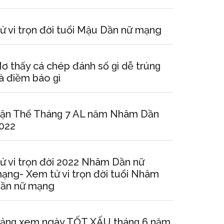
ử vi trọn đời tuổi Mậu Dần nữ mạng
ơ thấy cá chép đánh ѕố ɡì dễ trúnɡ
à điềm báo ɡì
ận Thế Thánɡ 7 AL năm Nhâm Dần
022
ử vi trọn đời 2022 Nhâm Dần nữ
ạng- Xem tử vi trọn đời tuổi Nhâm
ần nữ mạng
ảnɡ xem ngày TỐT XẤU thánɡ 6 năm