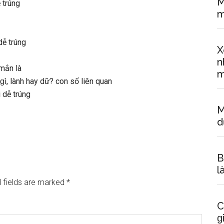
M
 trúng
m
dễ trúng
X
n
 mắn là
m
ì, lành hay dữ? con ѕố liên quan
 dễ trúng
M
d
B
l
 fields are marked
*
C
ɡ