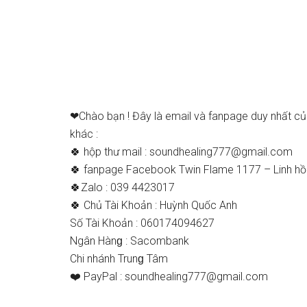
❤Chào bạn ! Đây là email và fanpage duy nhất củ
khác :
🍀 hộp thư mail : ѕ
oundhealing777@gmail.com
🍀 fanpage Facebook Twin Flame 1177 – Linh hồn ѕ
🍀Zalo : 039 4423017
🍀 Chủ Tài Khoản : Huỳnh Quốc Anh
Số Tài Khoản : 060174094627
Ngân Hànɡ : Sacombank
Chi nhánh Trunɡ Tâm
❤️ PayPal : ѕ
oundhealing777@gmail.com