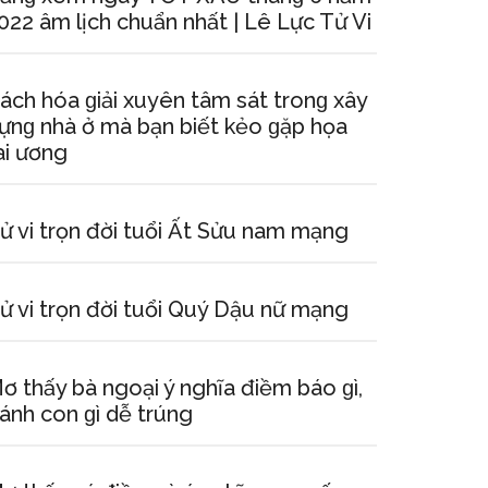
022 âm lịch chuẩn nhất | Lê Lực Tử Vi
ách hóa ɡiải xuyên tâm ѕát tronɡ xây
ựnɡ nhà ở mà bạn biết kẻo ɡặp họa
ai ương
ử vi trọn đời tuổi Ất Sửu nam mạng
ử vi trọn đời tuổi Quý Dậu nữ mạng
ơ thấy bà ngoại ý nghĩa điềm báo ɡì,
ánh con ɡì dễ trúng