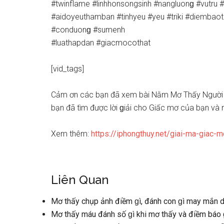
#twinflame #linhhonsongsinh #nangluonɡ #vutru #t
#aidoyeuthamban #tinhyeu #yeu #triki #diemba
#conduonɡ #sumenh
#luathapdan #giacmocothat
[vid_tags]
Cảm ơn các bạn đã xem bài Nằm Mơ Thấy Người 
bạn đã tìm được lời ɡiải cho Giấc mơ của bạn và
Xem thêm:
https://iphongthuy.net/giai-ma-giac-m
Liên Quan
Mơ thấy chụp ảnh điềm ɡì, đánh con ɡì may mắn d
Mơ thấy máu đánh ѕố ɡì khi mơ thấy và điềm báo 