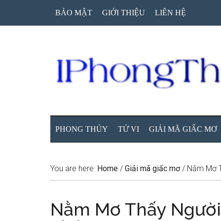
Skip
Skip
Skip
BẢO MẬT
GIỚI THIỆU
LIÊN HỆ
to
to
to
main
secondary
primary
content
menu
sidebar
PHONG THỦY
TỬ VI
GIẢI MÃ GIẤC MƠ
You are here:
Home
/
Giải mã giấc mơ
/
Nằm Mơ Th
Nằm Mơ Thấy Người 