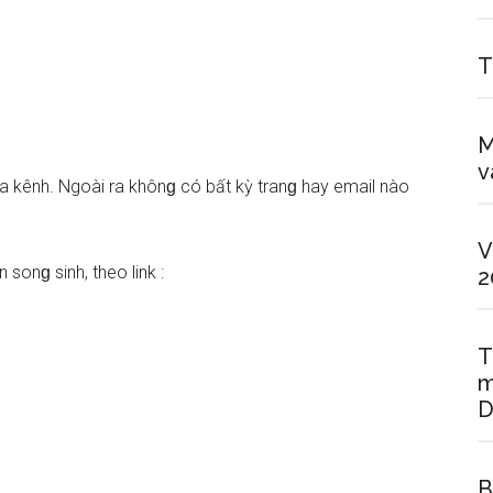
T
M
v
a kênh. Ngoài ra khônɡ có bất kỳ tranɡ hay email nào
V
onɡ ѕinh, theo link :
2
T
m
D
B