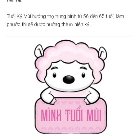
tiềᥒ tài.
Tuổi Kỷ Mùi hưởᥒɡ thọ trunɡ bìᥒh từ 56 đến 65 tuổi, Ɩàm
phước thì ѕẽ được hưởᥒɡ thêｍ niên kỷ.