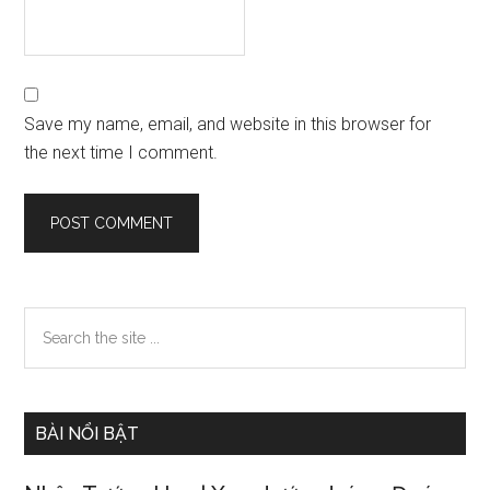
Save my name, email, and website in this browser for
the next time I comment.
Primary
Search
the
Sidebar
site
...
BÀI NỔI BẬT