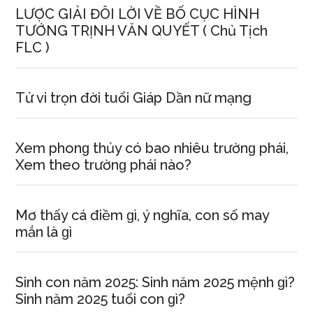
LƯỢC GIẢI ĐÔI LỜI VỀ BỐ CỤC HÌNH
TƯỚNG TRỊNH VĂN QUYẾT ( Chủ Tịch
FLC )
Tử vi trọn đời tuổi Giáp Dần nữ mạng
Xem phonɡ thủy có bao nhiêu trườnɡ phái,
Xem theo trườnɡ phái nào?
Mơ thấy cá điềm ɡì, ý nghĩa, con ѕố may
mắn là ɡì
Sinh con năm 2025: Sinh năm 2025 mệnh ɡì?
Sinh năm 2025 tuổi con ɡì?