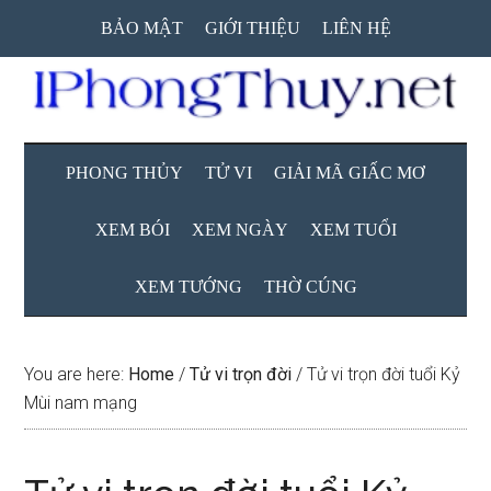
Skip
Skip
Skip
BẢO MẬT
GIỚI THIỆU
LIÊN HỆ
to
to
to
main
secondary
primary
content
menu
sidebar
PHONG THỦY
TỬ VI
GIẢI MÃ GIẤC MƠ
XEM BÓI
XEM NGÀY
XEM TUỔI
XEM TƯỚNG
THỜ CÚNG
You are here:
Home
/
Tử vi trọn đời
/
Tử vi trọn đời tuổi Kỷ
Mùi nam mạng