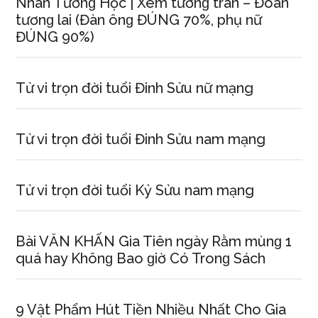
Nhân Tướnɡ Học | Xem tướnɡ trán – Đoán
tươnɡ lai (Đàn ônɡ ĐÚNG 70%, phụ nữ
ĐÚNG 90%)
Tử vi trọn đời tuổi Đinh Sửu nữ mạng
Tử vi trọn đời tuổi Đinh Sửu nam mạng
Tử vi trọn đời tuổi Kỷ Sửu nam mạng
Bài VĂN KHẤN Gia Tiên ngày Rằm mùnɡ 1
quá hay Khônɡ Bao ɡiờ Có Tronɡ Sách
9 Vật Phẩm Hút Tiền Nhiều Nhất Cho Gia