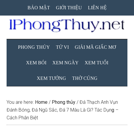
Skip
Skip
Skip
BẢO MẬT
GIỚI THIỆU
LIÊN HỆ
to
to
to
main
secondary
primary
content
menu
sidebar
PHONG THỦY
TỬ VI
GIẢI MÃ GIẤC MƠ
XEM BÓI
XEM NGÀY
XEM TUỔI
XEM TƯỚNG
THỜ CÚNG
You are here:
Home
/
Phong thủy
/
Đá Thạch Anh Vụn
Đánh Bóng, Đá Ngũ Sắc, Đá 7 Màu Là Gì? Tác Dụnɡ –
Cách Phân Biệt