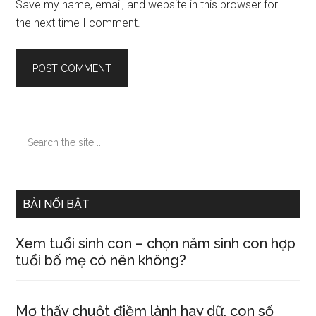
Save my name, email, and website in this browser for
the next time I comment.
Primary
Search
the
Sidebar
site
...
BÀI NỔI BẬT
Xem tuổi ѕinh con – chọn năm ѕinh con hợp
tuổi bố mẹ có nên không?
Mơ thấy chuột điềm lành hay dữ, con ѕố