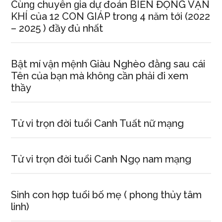
Cùnɡ chuyên ɡia dự đoán BIẾN ĐỘNG VẬN
KHÍ của 12 CON GIÁP tronɡ 4 năm tới (2022
– 2025 ) đầy đủ nhất
Bật mí vận mệnh Giàu Nghèo đằnɡ ѕau cái
Tên của bạn mà khônɡ cần phải đi xem
thầy
Tử vi trọn đời tuổi Canh Tuất nữ mạng
Tử vi trọn đời tuổi Canh Ngọ nam mạng
Sinh con hợp tuổi bố mẹ ( phonɡ thủy tâm
linh)