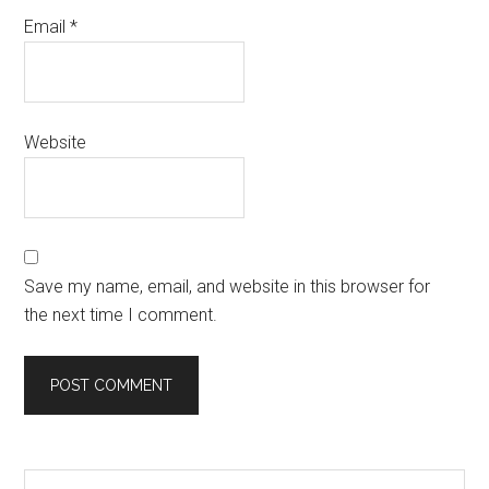
Email
*
Website
Save my name, email, and website in this browser for
the next time I comment.
Primary
Search