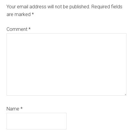
Interactions
Your email address will not be published.
Required fields
are marked
*
Comment
*
Name
*