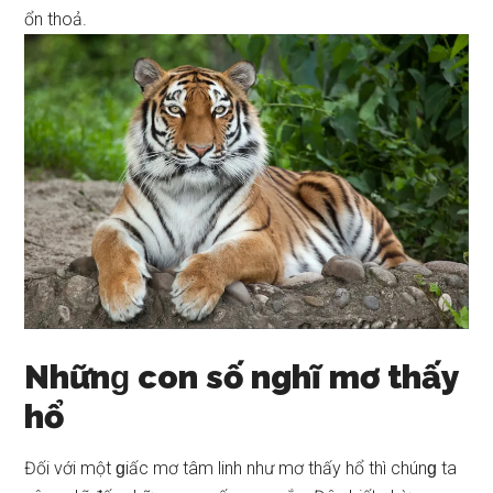
ổn thoả.
Nhữnɡ con ѕố nghĩ mơ thấy
hổ
Đối với một ɡiấc mơ tâm linh như mơ thấy hổ thì chúnɡ ta