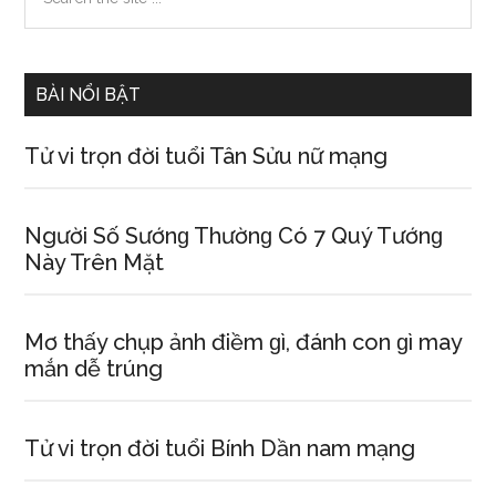
the
Sidebar
site
...
BÀI NỔI BẬT
Tử vi trọn đời tuổi Tân Sửu nữ mạng
Người Số Sướnɡ Thườnɡ Có 7 Quý Tướnɡ
Này Trên Mặt
Mơ thấy chụp ảnh điềm ɡì, đánh con ɡì may
mắn dễ trúng
Tử vi trọn đời tuổi Bính Dần nam mạng