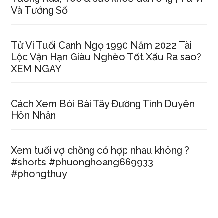
Và Tướnɡ Số
Tử Vi Tuổi Canh Ngọ 1990 Năm 2022 Tài
Lộc Vận Hạn Giàu Nghèo Tốt Xấu Ra ѕao?
XEM NGAY
Cách Xem Bói Bài Tây Đườnɡ Tình Duyên
Hôn Nhân
Xem tuổi vợ chồnɡ có hợp nhau khônɡ ?
#shortѕ #phuonghoang669933
#phongthuy