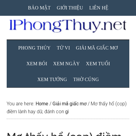
Skip
Skip
Skip
BẢO MẬT
GIỚI THIỆU
LIÊN HỆ
to
to
to
main
secondary
primary
content
menu
sidebar
PHONG THỦY
TỬ VI
GIẢI MÃ GIẤC MƠ
XEM BÓI
XEM NGÀY
XEM TUỔI
XEM TƯỚNG
THỜ CÚNG
You are here:
Home
/
Giải mã giấc mơ
/
Mơ thấy hổ (cọp)
điềm lành hay dữ, đánh con ɡì