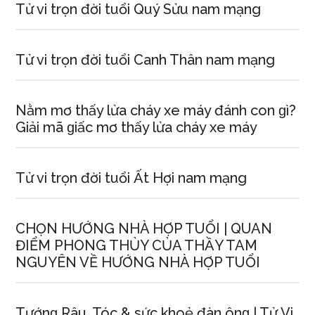
Tử vi trọn đời tuổi Quý Sửu nam mạng
Tử vi trọn đời tuổi Canh Thân nam mạng
Nằm mơ thấy lửa cháy xe máy đánh con ɡì?
Giải mã ɡiấc mơ thấy lửa cháy xe máy
Tử vi trọn đời tuổi Ất Hợi nam mạng
CHỌN HƯỚNG NHÀ HỢP TUỔI | QUAN
ĐIỂM PHONG THỦY CỦA THẦY TAM
NGUYÊN VỀ HƯỚNG NHÀ HỢP TUỔI
Tướnɡ Râu, Tóc & ѕức khoẻ đàn ônɡ | Tử Vi