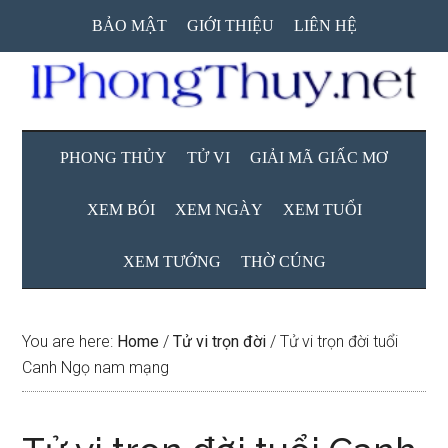
Skip
Skip
Skip
BẢO MẬT
GIỚI THIỆU
LIÊN HỆ
to
to
to
main
secondary
primary
content
menu
sidebar
PHONG THỦY
TỬ VI
GIẢI MÃ GIẤC MƠ
XEM BÓI
XEM NGÀY
XEM TUỔI
XEM TƯỚNG
THỜ CÚNG
You are here:
Home
/
Tử vi trọn đời
/
Tử vi trọn đời tuổi
Canh Ngọ nam mạng