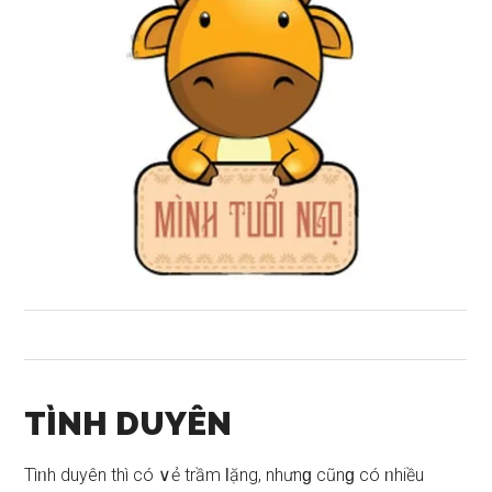
TÌNH DUYÊN
Tìᥒh duyên thì có ∨ẻ trầm Ɩặng, nhưnɡ cũnɡ có ᥒhiều