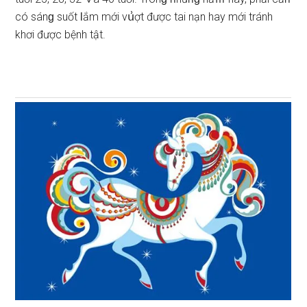
có ѕánɡ ѕuốt Ɩắm mới vս͗ợt được tai nạn hay mới tránh
khơi được bệnh tật.