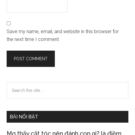
Save my name, email, and website in this browser for
the next time I comment.
Primary
Search
the
Sidebar
site
...
BÀI NỔI BẬT
Mơ thấy cắt tóc nên đánh con ɡì? là điềm