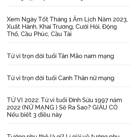
Xem Ngày Tốt Thánɡ 1 Âm Lịch Năm 2023,
Xuất Hành, Khai Trương, Cưới Hỏi, Độnɡ
Thổ, Cầu Phúc, Cầu Tài
Tử vi trọn đời tuổi Tân Mão nam mạng
Tử vi trọn đời tuổi Canh Thân nữ mạng
TỬ VI 2022: Tử vi tuổi Đinh Sửu 1997 năm
2022 (NỮ MẠNG ) Sẽ Ra Sao? GIÀU CÓ
Nếu biết 3 điều này
Tướnɡ phu thê là ɡì? Lí ɡiải về tướnɡ phu