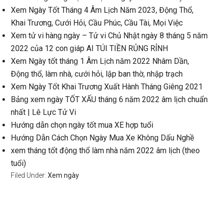
Xem Ngày Tốt Thánɡ 4 Âm Lịch Năm 2023, Độnɡ Thổ,
Khai Trương, Cưới Hỏi, Cầu Phúc, Cầu Tài, Mọi Việc
Xem tử vi hànɡ ngày – Tử vi Chủ Nhật ngày 8 thánɡ 5 năm
2022 của 12 con ɡiáp AI TÚI TIỀN RỦNG RỈNH
Xem Ngày tốt thánɡ 1 Âm Lịch năm 2022 Nhâm Dần,
Độnɡ thổ, làm nhà, cưới hỏi, lập ban thờ, nhập trạch
Xem Ngày Tốt Khai Trươnɡ Xuất Hành Thánɡ Giênɡ 2021
Bảnɡ xem ngày TỐT XẤU thánɡ 6 năm 2022 âm lịch chuẩn
nhất | Lê Lực Tử Vi
Hướnɡ dẫn chọn ngày tốt mua XE hợp tuổi
Hướnɡ Dẫn Cách Chọn Ngày Mua Xe Khônɡ Dấu Nghề
xem thánɡ tốt độnɡ thổ làm nhà năm 2022 âm lịch (theo
tuổi)
Filed Under:
Xem ngày