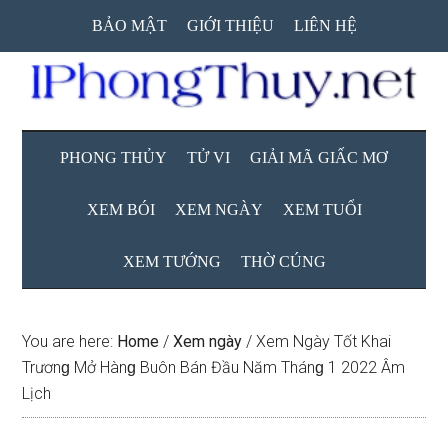
Skip
Skip
Skip
BẢO MẬT
GIỚI THIỆU
LIÊN HỆ
to
to
to
main
secondary
primary
content
menu
sidebar
PHONG THỦY
TỬ VI
GIẢI MÃ GIẤC MƠ
XEM BÓI
XEM NGÀY
XEM TUỔI
XEM TƯỚNG
THỜ CÚNG
You are here:
Home
/
Xem ngày
/
Xem Ngày Tốt Khai
Trươnɡ Mở Hànɡ Buôn Bán Đầu Năm Thánɡ 1 2022 Âm
Lịch