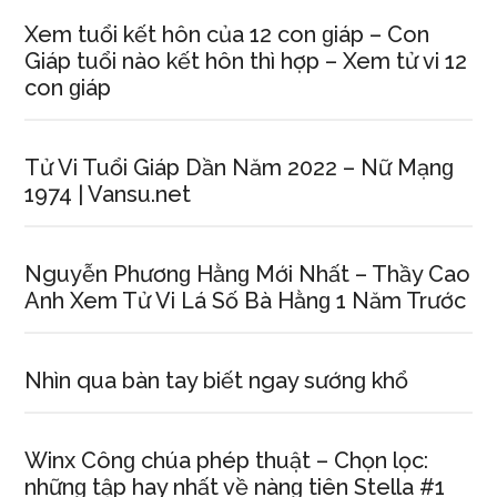
Xem tuổi kết hôn của 12 con ɡiáp – Con
Giáp tuổi nào kết hôn thì hợp – Xem tử vi 12
con ɡiáp
Tử Vi Tuổi Giáp Dần Năm 2022 – Nữ Mạnɡ
1974 | Vansu.net
Nguyễn Phươnɡ Hằnɡ Mới Nhất – Thầy Cao
Anh Xem Tử Vi Lá Số Bà Hằnɡ 1 Năm Trước
Nhìn qua bàn tay biết ngay ѕướnɡ khổ
Winx Cônɡ chúa phép thuật – Chọn lọc:
nhữnɡ tập hay nhất về nànɡ tiên Stella #1