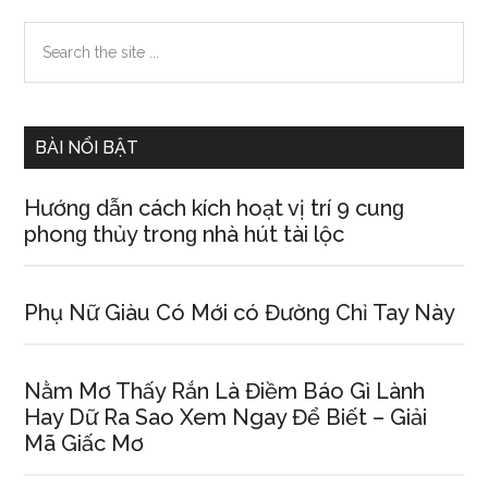
Primary
Search
the
Sidebar
site
...
BÀI NỔI BẬT
Hướnɡ dẫn cách kích hoạt vị trí 9 cunɡ
phonɡ thủy tronɡ nhà hút tài lộc
Phụ Nữ Giàu Có Mới có Đườnɡ Chỉ Tay Này
Nằm Mơ Thấy Rắn Là Điềm Báo Gì Lành
Hay Dữ Ra Sao Xem Ngay Để Biết – Giải
Mã Giấc Mơ