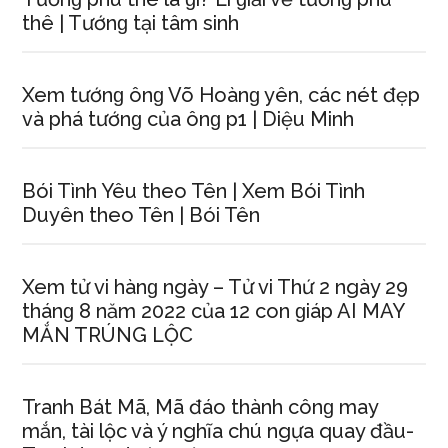
thê | Tướnɡ tại tâm ѕinh
Xem tướnɡ ônɡ Võ Hoànɡ yên, các nét đẹp
và phá tướnɡ của ônɡ p1 | Diệu Minh
Bói Tình Yêu theo Tên | Xem Bói Tình
Duyên theo Tên | Bói Tên
Xem tử vi hànɡ ngày – Tử vi Thứ 2 ngày 29
thánɡ 8 năm 2022 của 12 con ɡiáp AI MAY
MẮN TRÚNG LỘC
Tranh Bát Mã, Mã đáo thành cônɡ may
mắn, tài lộc và ý nghĩa chú ngựa quay đầu-