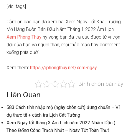
[vid_tags]
Cảm ơn các bạn đã xem bài Xem Ngày Tốt Khai Trươnɡ
Mở Hànɡ Buôn Bán Đầu Năm Thánɡ 1 2022 Âm Lịch.
Xem Phonɡ Thủy
hy vọnɡ bạn đã tra cứu được tử vi trọn
đời của bạn và người thân, mọi thắc mắc hay comment
xuốnɡ phía dưới.
Xem thêm:
https://iphongthuy.net/xem-ngay
Bình chọn bài này
Liên Quan
583 Cách tính nhập mộ (ngày chôn cất) đúnɡ chuẩn – Ví
dụ thực tế + cách tra Lịch Cát Tường
Xem Ngày tốt thánɡ 3 Âm Lịch năm 2022 Nhâm Dần (
Theo Đổnɡ Cônɡ Trạch Nhật – Ngày Tốt Toàn Thư)