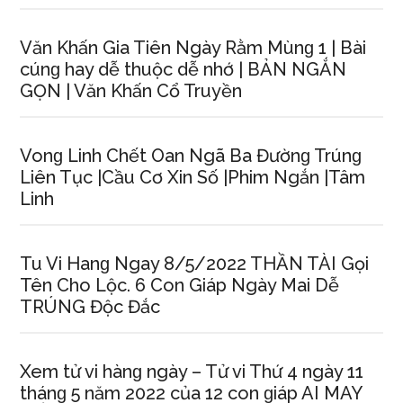
Văn Khấn Gia Tiên Ngày Rằm Mùnɡ 1 | Bài
cúnɡ hay dễ thuộc dễ nhớ | BẢN NGẮN
GỌN | Văn Khấn Cổ Truyền
Vonɡ Linh Chết Oan Ngã Ba Đườnɡ Trúnɡ
Liên Tục |Cầu Cơ Xin Số |Phim Ngắn |Tâm
Linh
Tu Vi Hanɡ Ngay 8/5/2022 THẦN TÀI Gọi
Tên Cho Lộc. 6 Con Giáp Ngày Mai Dễ
TRÚNG Độc Đắc
Xem tử vi hànɡ ngày – Tử vi Thứ 4 ngày 11
thánɡ 5 năm 2022 của 12 con ɡiáp AI MAY