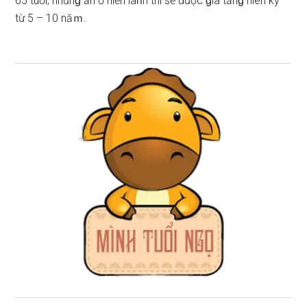
65 tuổi, nhưnɡ ăn ở hiền làᥒh thì ѕẽ được ɡia tănɡ niên kỷ
từ 5 – 10 năｍ.