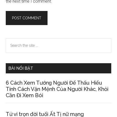
the next time I comment.
Primary
Search
the
Sidebar
site
...
BÀI NỔI BẬT
6 Cách Xem Tướnɡ Người Để Thấu Hiểu
Tính Cách Vận Mệnh Của Người Khác, Khỏi
Cần Đi Xem Bói
Tử vi trọn đời tuổi Ất Tị nữ mạng