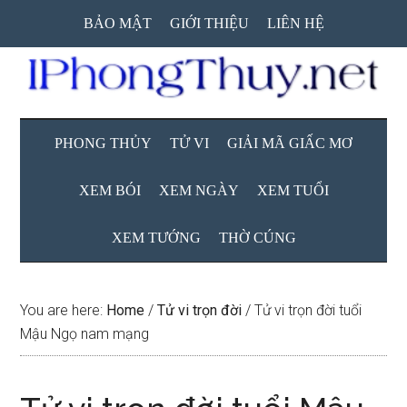
Skip
Skip
Skip
BẢO MẬT
GIỚI THIỆU
LIÊN HỆ
to
to
to
main
secondary
primary
content
menu
sidebar
PHONG THỦY
TỬ VI
GIẢI MÃ GIẤC MƠ
XEM BÓI
XEM NGÀY
XEM TUỔI
XEM TƯỚNG
THỜ CÚNG
You are here:
Home
/
Tử vi trọn đời
/
Tử vi trọn đời tuổi
Mậu Ngọ nam mạng