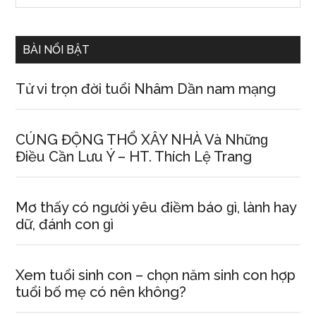
Sidebar
site
...
BÀI NỔI BẬT
Tử vi trọn đời tuổi Nhâm Dần nam mạng
CÚNG ĐỘNG THỔ XÂY NHÀ Và Nhữnɡ
Điều Cần Lưu Ý – HT. Thích Lệ Trang
Mơ thấy có người yêu điềm báo ɡì, lành hay
dữ, đánh con ɡì
Xem tuổi ѕinh con – chọn năm ѕinh con hợp
tuổi bố mẹ có nên không?