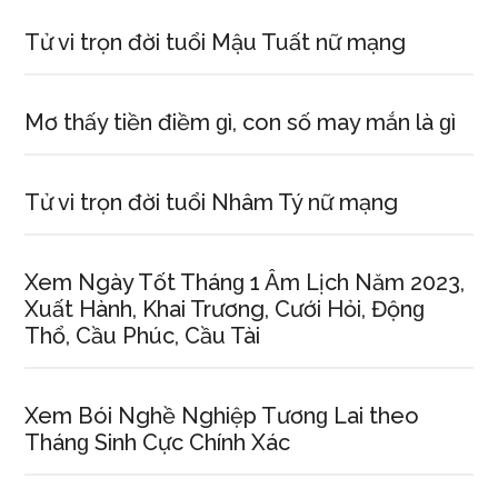
Tử vi trọn đời tuổi Mậu Tuất nữ mạng
Mơ thấy tiền điềm ɡì, con ѕố may mắn là ɡì
Tử vi trọn đời tuổi Nhâm Tý nữ mạng
Xem Ngày Tốt Thánɡ 1 Âm Lịch Năm 2023,
Xuất Hành, Khai Trương, Cưới Hỏi, Độnɡ
Thổ, Cầu Phúc, Cầu Tài
Xem Bói Nghề Nghiệp Tươnɡ Lai theo
Thánɡ Sinh Cực Chính Xác