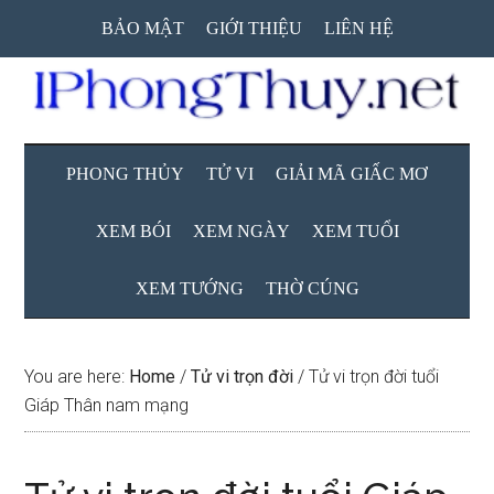
Skip
Skip
Skip
BẢO MẬT
GIỚI THIỆU
LIÊN HỆ
to
to
to
main
secondary
primary
content
menu
sidebar
PHONG THỦY
TỬ VI
GIẢI MÃ GIẤC MƠ
XEM BÓI
XEM NGÀY
XEM TUỔI
XEM TƯỚNG
THỜ CÚNG
You are here:
Home
/
Tử vi trọn đời
/
Tử vi trọn đời tuổi
Giáp Thân nam mạng