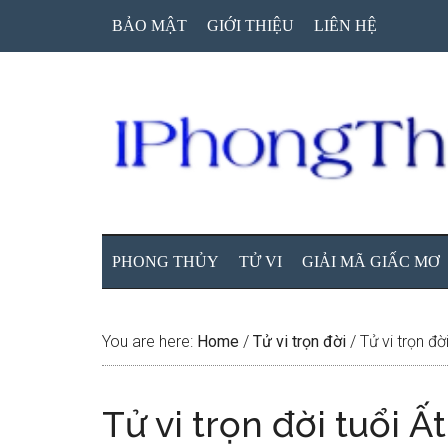
Skip
Skip
Skip
BẢO MẬT
GIỚI THIỆU
LIÊN HỆ
to
to
to
main
secondary
primary
content
menu
sidebar
PHONG THỦY
TỬ VI
GIẢI MÃ GIẤC MƠ
You are here:
Home
/
Tử vi trọn đời
/
Tử vi trọn đ
Tử vi trọn đời tuổi