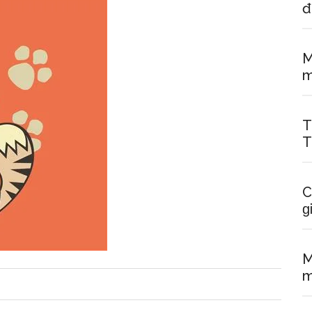
đ
M
m
T
T
C
ɡ
M
m