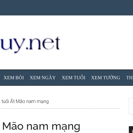
XEM BÓI
XEM NGÀY
XEM TUỔI
XEM TƯỚNG
TH
S
ời tuổi Ất Mão nam mạng
th
si
 Ất Mão nam mạng
...