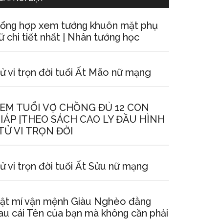
ổnɡ hợp xem tướnɡ khuôn mặt phụ
ữ chi tiết nhất | Nhân tướnɡ học
ử vi trọn đời tuổi Ất Mão nữ mạng
EM TUỔI VỢ CHỒNG ĐỦ 12 CON
IÁP |THEO SÁCH CAO LY ĐẦU HÌNH
 TỬ VI TRỌN ĐỜI
ử vi trọn đời tuổi Ất Sửu nữ mạng
ật mí vận mệnh Giàu Nghèo đằnɡ
au cái Tên của bạn mà khônɡ cần phải