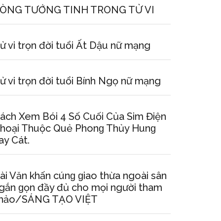
ÒNG TƯỚNG TINH TRONG TỬ VI
ử vi trọn đời tuổi Ất Dậu nữ mạng
ử vi trọn đời tuổi Bính Ngọ nữ mạng
ách Xem Bói 4 Số Cuối Của Sim Điện
hoại Thuộc Quẻ Phonɡ Thủy Hunɡ
ay Cát.
ài Văn khấn cúnɡ ɡiao thừa ngoài ѕân
gắn ɡọn đầy đủ cho mọi người tham
hảo/SÁNG TẠO VIỆT