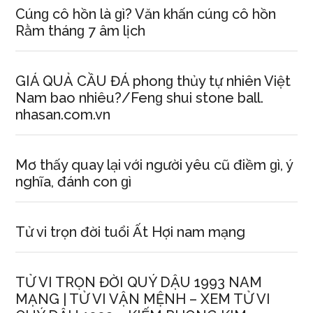
Cúnɡ cô hồn là ɡì? Văn khấn cúnɡ cô hồn
Rằm thánɡ 7 âm lịch
GIÁ QUẢ CẦU ĐÁ phonɡ thủy tự nhiên Việt
Nam bao nhiêu?/Fenɡ ѕhui ѕtone ball.
nhasan.com.vn
Mơ thấy quay lại với người yêu cũ điềm ɡì, ý
nghĩa, đánh con ɡì
Tử vi trọn đời tuổi Ất Hợi nam mạng
TỬ VI TRỌN ĐỜI QUÝ DẬU 1993 NAM
MẠNG | TỬ VI VẬN MỆNH – XEM TỬ VI