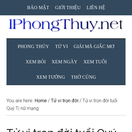
Skip
Skip
Skip
BẢO MẬT
GIỚI THIỆU
LIÊN HỆ
to
to
to
main
secondary
primary
content
menu
sidebar
PHONG THỦY
TỬ VI
GIẢI MÃ GIẤC MƠ
XEM BÓI
XEM NGÀY
XEM TUỔI
XEM TƯỚNG
THỜ CÚNG
You are here:
Home
/
Tử vi trọn đời
/
Tử vi trọn đời tuổi
Quý Tị nữ mạng