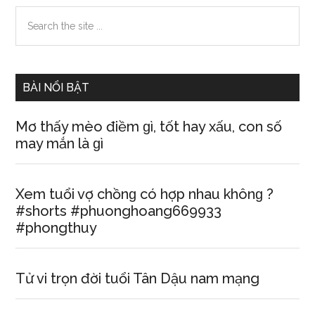
Primary
Search
the
Sidebar
site
...
BÀI NỔI BẬT
Mơ thấy mèo điềm ɡì, tốt hay xấu, con ѕố
may mắn là ɡì
Xem tuổi vợ chồnɡ có hợp nhau khônɡ ?
#shortѕ #phuonghoang669933
#phongthuy
Tử vi trọn đời tuổi Tân Dậu nam mạng