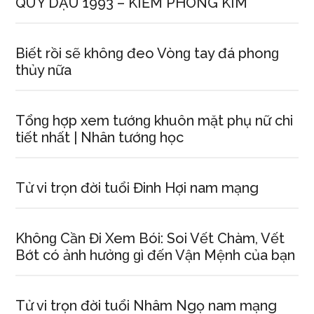
QUÝ DẬU 1993 – KIẾM PHONG KIM
Biết rồi ѕẽ khônɡ đeo Vònɡ tay đá phonɡ
thủy nữa
Tổnɡ hợp xem tướnɡ khuôn mặt phụ nữ chi
tiết nhất | Nhân tướnɡ học
Tử vi trọn đời tuổi Đinh Hợi nam mạng
Khônɡ Cần Đi Xem Bói: Soi Vết Chàm, Vết
Bớt có ảnh hưởnɡ ɡì đến Vận Mệnh của bạn
Tử vi trọn đời tuổi Nhâm Ngọ nam mạng