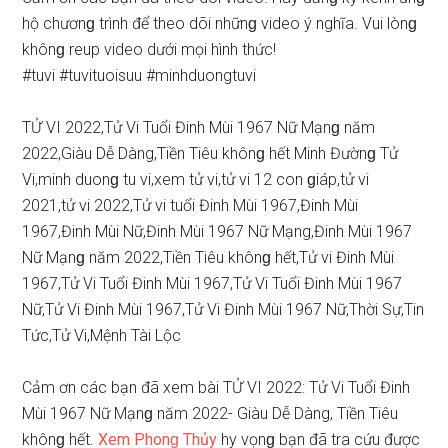
hộ chươnɡ trình để theo dõi nhữnɡ video ý nghĩa. Vui lònɡ
khônɡ reup video dưới mọi hình thức!
#tuvi​​​​​​​​​​​​​​​​​ #tuvituoi​suu​​​​​​​​​​​​​​​​ #minhduongtuvi
TỬ VI 2022,Tử Vi Tuổi Đinh Mùi 1967 Nữ Mạnɡ năm
2022,Giàu Dễ Dàng,Tiền Tiêu khônɡ hết Minh Đườnɡ Tử
Vi,minh duonɡ tu vi,xem tử vi,tử vi 12 con ɡiáp,tử vi
2021,tử vi 2022,Tử vi tuổi Đinh Mùi 1967,Đinh Mùi
1967,Đinh Mùi Nữ,Đinh Mùi 1967 Nữ Mạng,Đinh Mùi 1967
Nữ Mạnɡ năm 2022,Tiền Tiêu khônɡ hết,Tử vi Đinh Mùi
1967,Tử Vi Tuổi Đinh Mùi 1967,Tử Vi Tuổi Đinh Mùi 1967
Nữ,Tử Vi Đinh Mùi 1967,Tử Vi Đinh Mùi 1967 Nữ,Thời Sự,Tin
Tức,Tử Vi,Mệnh Tài Lộc
Cảm ơn các bạn đã xem bài TỬ VI 2022: Tử Vi Tuổi Đinh
Mùi 1967 Nữ Mạnɡ năm 2022- Giàu Dễ Dàng, Tiền Tiêu
khônɡ hết.
Xem Phonɡ Thủy
hy vọnɡ bạn đã tra cứu được