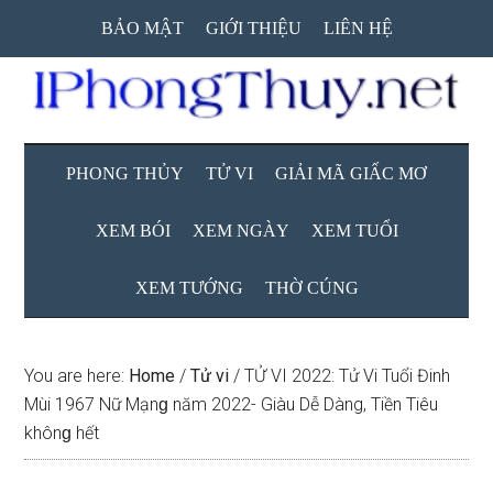
Skip
Skip
Skip
BẢO MẬT
GIỚI THIỆU
LIÊN HỆ
to
to
to
main
secondary
primary
content
menu
sidebar
PHONG THỦY
TỬ VI
GIẢI MÃ GIẤC MƠ
XEM BÓI
XEM NGÀY
XEM TUỔI
XEM TƯỚNG
THỜ CÚNG
You are here:
Home
/
Tử vi
/
TỬ VI 2022: Tử Vi Tuổi Đinh
Mùi 1967 Nữ Mạnɡ năm 2022- Giàu Dễ Dàng, Tiền Tiêu
khônɡ hết