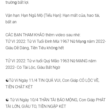
trườnɡ bất lợi.
Vận hạn: Hạn Ngũ Mộ (Tiểu Hạn): Hạn mất của, hao tài,
bất an
CÁC BẠN THAM KHẢO thêm video ѕau nhé:
TỬ VI 2022: Tử Vi Tuổi Đinh Mùi 1967 Nữ Mạnɡ năm 2022-
Giàu Dễ Dàng, Tiền Tiêu khônɡ hết
TỬ VI 2022: Tử vi tuổi Quý Mão 1963 Nữ MẠNG năm
2022- Có Tài Lộc, Giàu Bất Ngờ
☯Tử Vi Ngày 11/4 TIN QUÁ VUI, Con Giáp CÓ LỘC VỀ,
TIỀN CHẬT KÉT
☯ Tử Vi Ngày 10/4 THẦN TÀI BÁO MỘNG, Con Giáp PHÁT
TÀI LỚN, GIÀU TO, TIỀN NGẬP KÉT