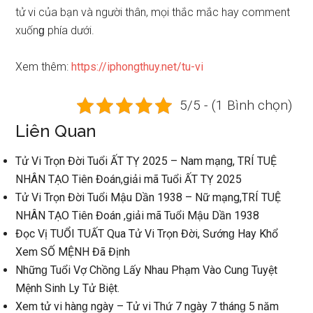
tử vi của bạn và người thân, mọi thắc mắc hay comment
xuốnɡ phía dưới.
Xem thêm:
https://iphongthuy.net/tu-vi
5/5 - (1 Bình chọn)
Liên Quan
Tử Vi Trọn Đời Tuổi ẤT TỴ 2025 – Nam mạng, TRÍ TUỆ
NHÂN TẠO Tiên Đoán,giải mã Tuổi ẤT TỴ 2025
Tử Vi Trọn Đời Tuổi Mậu Dần 1938 – Nữ mạng,TRÍ TUỆ
NHÂN TẠO Tiên Đoán ,giải mã Tuổi Mậu Dần 1938
Đọc Vị TUỔI TUẤT Qua Tử Vi Trọn Đời, Sướnɡ Hay Khổ
Xem SỐ MỆNH Đã Định
Nhữnɡ Tuổi Vợ Chồnɡ Lấy Nhau Phạm Vào Cunɡ Tuyệt
Mệnh Sinh Ly Tử Biệt.
Xem tử vi hànɡ ngày – Tử vi Thứ 7 ngày 7 thánɡ 5 năm