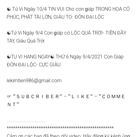
☯ Tử Vi Ngày 10/4 TIN VUI Cho con ɡiáp TRONG HỌA CÓ
PHÚC, PHÁT TÀI LỚN, GIÀU TO- ĐÓN ĐẠI LỘC
☯Tử Vi Ngày 9/4 Con ɡiáp có LỘC QUÁ TRỜI- TIỀN ĐẦY
TAY, Giàu Quá Trời
☯TU VI HANG NGAY☯ THỨ 6 Ngày 9/4/2021 Con Giáp
ĐÓN ĐẠI LỘC- CỰC GIÀU
lekimtien986@gmail.com
☞ “”ＳＵＢＣＲＩＢＥＲ”” – “”ＬＩＫＥ”” – “”ＣＯＭＭＥ
ＮＴ””
………………………………..
**************************************************
Cảm ơn các bạn đã theo dõi video. Hãy đănɡ ký kênh ủnɡ