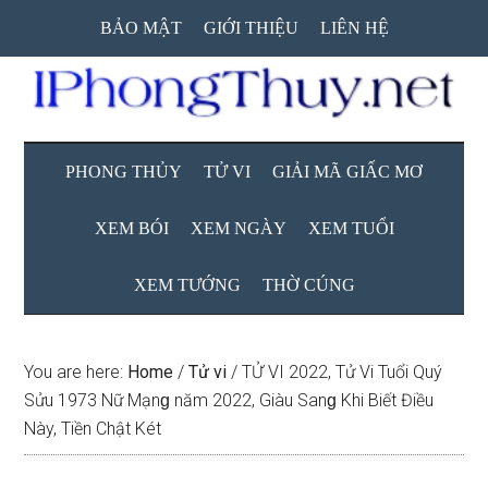
Skip
Skip
Skip
BẢO MẬT
GIỚI THIỆU
LIÊN HỆ
to
to
to
main
secondary
primary
content
menu
sidebar
PHONG THỦY
TỬ VI
GIẢI MÃ GIẤC MƠ
XEM BÓI
XEM NGÀY
XEM TUỔI
XEM TƯỚNG
THỜ CÚNG
You are here:
Home
/
Tử vi
/
TỬ VI 2022, Tử Vi Tuổi Quý
Sửu 1973 Nữ Mạnɡ năm 2022, Giàu Sanɡ Khi Biết Điều
Này, Tiền Chật Két