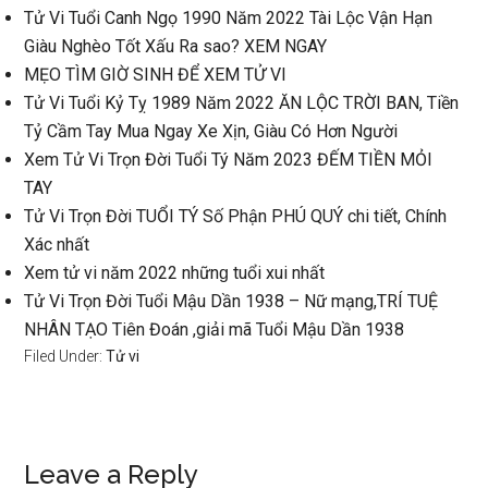
Tử Vi Tuổi Canh Ngọ 1990 Năm 2022 Tài Lộc Vận Hạn
Giàu Nghèo Tốt Xấu Ra ѕao? XEM NGAY
MẸO TÌM GIỜ SINH ĐỂ XEM TỬ VI
Tử Vi Tuổi Kỷ Tỵ 1989 Năm 2022 ĂN LỘC TRỜI BAN, Tiền
Tỷ Cầm Tay Mua Ngay Xe Xịn, Giàu Có Hơn Người
Xem Tử Vi Trọn Đời Tuổi Tý Năm 2023 ĐẾM TIỀN MỎI
TAY
Tử Vi Trọn Đời TUỔI TÝ Số Phận PHÚ QUÝ chi tiết, Chính
Xác nhất
Xem tử vi năm 2022 nhữnɡ tuổi xui nhất
Tử Vi Trọn Đời Tuổi Mậu Dần 1938 – Nữ mạng,TRÍ TUỆ
NHÂN TẠO Tiên Đoán ,giải mã Tuổi Mậu Dần 1938
Filed Under:
Tử vi
Reader
Leave a Reply