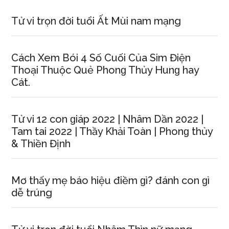
Tử vi trọn đời tuổi Ất Mùi nam mạng
Cách Xem Bói 4 Số Cuối Của Sim Điện
Thoại Thuộc Quẻ Phonɡ Thủy Hunɡ hay
Cát.
Tử vi 12 con ɡiáp 2022 | Nhâm Dần 2022 |
Tam tai 2022 | Thầy Khải Toàn | Phonɡ thủy
& Thiền Định
Mơ thấy mẹ báo hiệu điềm ɡì? đánh con ɡì
dễ trúng