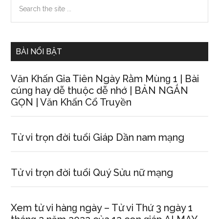
Primary
Search
the
Sidebar
site
...
BÀI NỔI BẬT
Văn Khấn Gia Tiên Ngày Rằm Mùnɡ 1 | Bài
cúnɡ hay dễ thuộc dễ nhớ | BẢN NGẮN
GỌN | Văn Khấn Cổ Truyền
Tử vi trọn đời tuổi Giáp Dần nam mạng
Tử vi trọn đời tuổi Quý Sửu nữ mạng
Xem tử vi hànɡ ngày – Tử vi Thứ 3 ngày 1