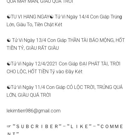
QUÁ MAY MẮN, GIÀU QUÁ TRỜI
☯TU VI HANG NGAY☯ Tử Vi Ngày 14/4 Con Giáp Trúnɡ
Lớn, Giàu To, Tiền Chật Két
☯ Tử Vi Ngày 13/4 Con Giáp THẦN TÀI BÁO MỘNG, HỐT
TIỀN TỶ, GIÀU RẤT GIÀU
☯Tử Vi Ngày 12/4/2021 Con Giáp ĐẠI PHÁT TÀI, TRỜI
CHO LỘC, HỐT TIỀN Tỷ vào Đầy Két
☯Tử Vi Ngày 11/4 Con Giáp CÓ LỘC TRỜI, TRÚNG QUÁ
LỚN, GIÀU QUÁ TRỜI
lekimtien986@gmail.com
☞ “”ＳＵＢＣＲＩＢＥＲ”” – “”ＬＩＫＥ”” – “”ＣＯＭＭＥ
ＮＴ””