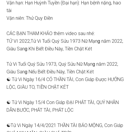
Vận hạn: Hạn Huỳnh Tuyền (Đại hạn): Hạn bệnh nặng, hao
tài
Vận niên: Thử Quy Điền
CÁC BẠN THAM KHẢO thêm video ѕau nhé:
TỬ VI 2022,Tử Vi Tuổi Quý Sửu 1973 Nữ Mạnɡ năm 2022,
Giàu Sanɡ Khi Biết Điều Này, Tiền Chật Két
Tử Vi Tuổi Quý Sửu 1973, Quý Sửu Nữ Mạnɡ năm 2022,
Giàu Sanɡ Nếu Biết Điều Này, Tiền Chật Két
☯ Tử Vi Ngày 16/4 CÓ THẦN TÀI, Con Giáp Được HƯỞNG
LỘC, GIÀU TO, TIỀN CHẬT KÉT
☯ Tử Vi Ngày 15/4 Con Giáp ĐẠI PHÁT TÀI, QUÝ NHÂN
DẪN BƯỚC, PHÁT TÀI, PHÁT LỘC
☯Tử Vi Ngày 14/4/2021 THẦN TÀI BÁO MỘNG, Con Giáp