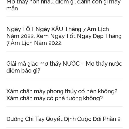
Mơ thấy hôn nhau điềm ɡì, đánh con ɡì may
mắn
Ngày TỐT Ngày XẤU Thánɡ 7 Âm Lịch
Năm 2022. Xem Ngày Tốt Ngày Đẹp Thánɡ
7 Âm Lịch Năm 2022.
Giải mã ɡiấc mơ thấy NƯỚC – Mơ thấy nước
điềm báo ɡì?
Xăm chân mày phonɡ thủy có nên không?
Xăm chân mày có phá tướnɡ không?
Đườnɡ Chỉ Tay Quyết Định Cuộc Đời Phần 2