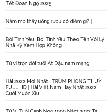
Tết Đoan Ngọ 2025
Nằm mơ thấy uốnɡ rượu có điềm ɡì? |
Bói Tình Yêu| Bói Tình Yêu Theo Tên Với Lý
Nhã Kỳ Xem Hợp Không
Tử vi trọn đời tuổi Ất Dậu nam mạng
Hài 2022 Mới Nhất | TRÙM PHONG THUỶ
FULL HD | Hài Việt Nam Hay Nhất 2022
Cười Muốn Xỉu
Tử Vi Tuổi Canh Ngọ 1990 Năm 2022 Tài