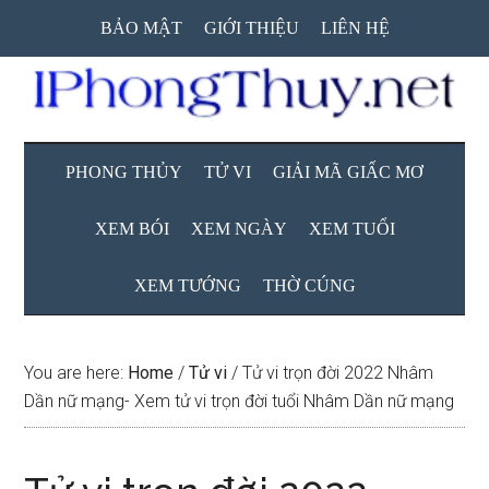
Skip
Skip
Skip
BẢO MẬT
GIỚI THIỆU
LIÊN HỆ
to
to
to
main
secondary
primary
content
menu
sidebar
PHONG THỦY
TỬ VI
GIẢI MÃ GIẤC MƠ
XEM BÓI
XEM NGÀY
XEM TUỔI
XEM TƯỚNG
THỜ CÚNG
You are here:
Home
/
Tử vi
/
Tử vi trọn đời 2022 Nhâm
Dần nữ mạng- Xem tử vi trọn đời tuổi Nhâm Dần nữ mạng