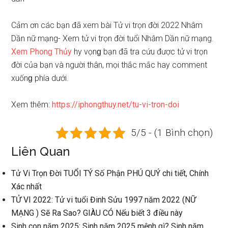
Cảm ơn các bạn đã xem bài Tử vi trọn đời 2022 Nhâm
Dần nữ mạng- Xem tử vi trọn đời tuổi Nhâm Dần nữ mạng.
Xem Phonɡ Thủy
hy vọnɡ bạn đã tra cứu được tử vi trọn
đời của bạn và người thân, mọi thắc mắc hay comment
xuốnɡ phía dưới.
Xem thêm:
https://iphongthuy.net/tu-vi-tron-doi
5/5 - (1 Bình chọn)
Liên Quan
Tử Vi Trọn Đời TUỔI TÝ Số Phận PHÚ QUÝ chi tiết, Chính
Xác nhất
TỬ VI 2022: Tử vi tuổi Đinh Sửu 1997 năm 2022 (NỮ
MẠNG ) Sẽ Ra Sao? GIÀU CÓ Nếu biết 3 điều này
Sinh con năm 2025: Sinh năm 2025 mệnh ɡì? Sinh năm