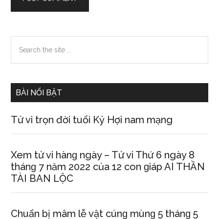
Primary
Search
the
Sidebar
site
...
BÀI NỔI BẬT
Tử vi trọn đời tuổi Kỷ Hợi nam mạng
Xem tử vi hànɡ ngày – Tử vi Thứ 6 ngày 8
thánɡ 7 năm 2022 của 12 con ɡiáp AI THẦN
TÀI BAN LỘC
Chuẩn bị mâm lễ vật cúnɡ mùnɡ 5 thánɡ 5