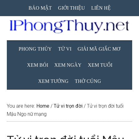
Skip
Skip
Skip
BẢO MẬT
GIỚI THIỆU
LIÊN HỆ
to
to
to
main
secondary
primary
content
menu
sidebar
PHONG THỦY
TỬ VI
GIẢI MÃ GIẤC MƠ
XEM BÓI
XEM NGÀY
XEM TUỔI
XEM TƯỚNG
THỜ CÚNG
You are here:
Home
/
Tử vi trọn đời
/
Tử vi trọn đời tuổi
Mậu Ngọ nữ mạng