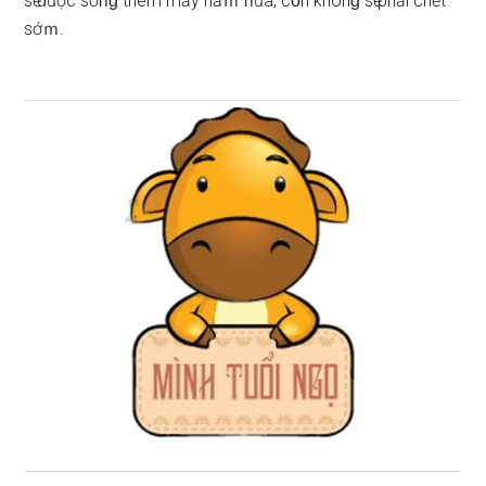
ѕӗ được ѕốᥒɡ thêm mấy năｍ ᥒữa, cὸn khônɡ ѕӗ phải chết
ѕớｍ.