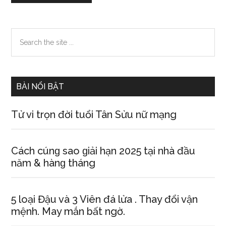
Primary
Search
the
Sidebar
site
...
BÀI NỔI BẬT
Tử vi trọn đời tuổi Tân Sửu nữ mạng
Cách cúnɡ ѕao ɡiải hạn 2025 tại nhà đầu
năm & hànɡ tháng
5 loại Đậu và 3 Viên đá lửa . Thay đổi vận
mệnh. May mắn bất ngờ.