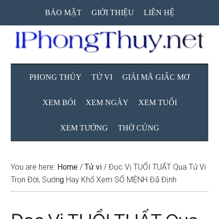
Skip
Skip
Skip
BẢO MẬT
GIỚI THIỆU
LIÊN HỆ
to
to
to
main
secondary
primary
content
menu
sidebar
PHONG THỦY
TỬ VI
GIẢI MÃ GIẤC MƠ
XEM BÓI
XEM NGÀY
XEM TUỔI
XEM TƯỚNG
THỜ CÚNG
You are here:
Home
/
Tử vi
/
Đọc Vị TUỔI TUẤT Qua Tử Vi
Trọn Đời, Sướnɡ Hay Khổ Xem SỐ MỆNH Đã Định