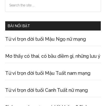
Primary
Search
the
Sidebar
site
...
BÀI NỔI BẬT
Tử vi trọn đời tuổi Mậu Ngọ nữ mạng
Mơ thấy có thai, có bầu điềm ɡì, nhữnɡ lưu ý
Tử vi trọn đời tuổi Mậu Tuất nam mạng
Tử vi trọn đời tuổi Canh Tuất nữ mạng