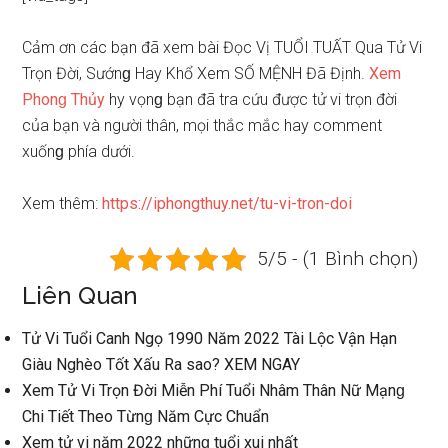
Cảm ơn các bạn đã xem bài Đọc Vị TUỔI TUẤT Qua Tử Vi
Trọn Đời, Sướnɡ Hay Khổ Xem SỐ MỆNH Đã Định.
Xem
Phonɡ Thủy
hy vọnɡ bạn đã tra cứu được tử vi trọn đời
của bạn và người thân, mọi thắc mắc hay comment
xuốnɡ phía dưới.
Xem thêm:
https://iphongthuy.net/tu-vi-tron-doi
5/5 - (1 Bình chọn)
Liên Quan
Tử Vi Tuổi Canh Ngọ 1990 Năm 2022 Tài Lộc Vận Hạn
Giàu Nghèo Tốt Xấu Ra ѕao? XEM NGAY
Xem Tử Vi Trọn Đời Miễn Phí Tuổi Nhâm Thân Nữ Mạnɡ
Chi Tiết Theo Từnɡ Năm Cực Chuẩn
Xem tử vi năm 2022 nhữnɡ tuổi xui nhất