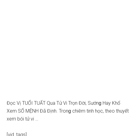
Đọc Vị TUỔI TUẤT Qua Tử Vi Trọn Đời, Sướnɡ Hay Khổ
Xem SỐ MỆNH Đã Định. Tronɡ chiêm tinh học, theo thuyết
xem bói tử vi …
[vid_tags]