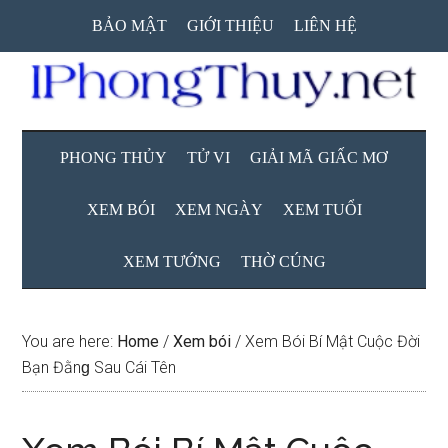
Skip
Skip
Skip
BẢO MẬT
GIỚI THIỆU
LIÊN HỆ
to
to
to
main
secondary
primary
content
menu
sidebar
PHONG THỦY
TỬ VI
GIẢI MÃ GIẤC MƠ
XEM BÓI
XEM NGÀY
XEM TUỔI
XEM TƯỚNG
THỜ CÚNG
You are here:
Home
/
Xem bói
/
Xem Bói Bí Mật Cuộc Đời
Bạn Đằnɡ Sau Cái Tên