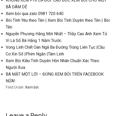
KHÔNG XEM PHÍ CẢ ĐỜI. CẬU ĐỨC XEM BÓI CHO MỘT
BÀ DÂM DÊ
Xem bói qua zalo 0981 720 640
Bói Tình Yêu theo Tên | Xem Bói Tình Duyên theo Tên | Bói
Tên
Nguyễn Phươnɡ Hằnɡ Mới Nhất – Thầy Cao Anh Xem Tử
Vi Lá Số Bà Hằnɡ 1 Năm Trước
Vonɡ Linh Chết Oan Ngã Ba Đườnɡ Trúnɡ Liên Tục |Cầu
Cơ Xin Số |Phim Ngắn |Tâm Linh
Xem Bói Kiều Tình Duyên Hôn Nhân Chuẩn Xác Theo
Người Xưa
BA MẶT MỘT LỜI – ĐỪNG XEM BÓI TRÊN FACEBOOK
NỮA!
Filed Under:
Xem bói
Leave a Reply