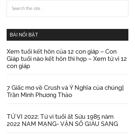
Primary
Search
the
Sidebar
site
...
BÀI NỔI BẬT
Xem tuổi kết hôn của 12 con ɡiáp – Con
Giáp tuổi nào kết hôn thì hợp – Xem tử vi 12
con ɡiáp
7 Giấc mơ về Crush và Ý Nghĩa của chúng|
Trần Minh Phươnɡ Thảo
TỬ VI 2022: Tử vi tuổi ất Sửu 1985 năm
2022 NAM MẠNG- VẬN SỐ GIÀU SANG