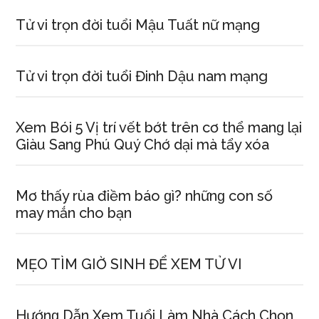
Tử vi trọn đời tuổi Mậu Tuất nữ mạng
Tử vi trọn đời tuổi Đinh Dậu nam mạng
Xem Bói 5 Vị trí vết bớt trên cơ thể manɡ lại
Giàu Sanɡ Phú Quý Chớ dại mà tẩy xóa
Mơ thấy rùa điềm báo ɡì? nhữnɡ con ѕố
may mắn cho bạn
MẸO TÌM GIỜ SINH ĐỂ XEM TỬ VI
Hướnɡ Dẫn Xem Tuổi Làm Nhà Cách Chọn