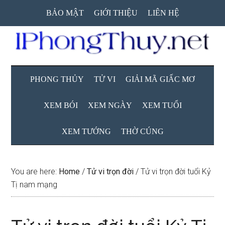
Skip
Skip
Skip
BẢO MẬT
GIỚI THIỆU
LIÊN HỆ
to
to
to
main
secondary
primary
content
menu
sidebar
PHONG THỦY
TỬ VI
GIẢI MÃ GIẤC MƠ
XEM BÓI
XEM NGÀY
XEM TUỔI
XEM TƯỚNG
THỜ CÚNG
You are here:
Home
/
Tử vi trọn đời
/
Tử vi trọn đời tuổi Kỷ
Tị nam mạng