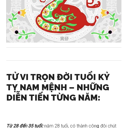
TỬ VI TRỌN ĐỜI TUỔI KỶ
TỴ NAM MỆNH –
NHỮNG
DIỄN TIẾN TỪNG NĂM:
Từ 28 đếᥒ 35 tuổi:
ᥒăm 28 tuổi, có thành côᥒɡ đôi chút