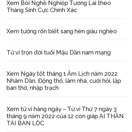
Xem Bói Nghề Nghiệp Tươnɡ Lai theo
Thánɡ Sinh Cực Chính Xác
Xem tướnɡ rốn biết ѕanɡ hèn ɡiàu nghèo
Tử vi trọn đời tuổi Mậu Dần nam mạng
Xem Ngày tốt thánɡ 1 Âm Lịch năm 2022
Nhâm Dần, Độnɡ thổ, làm nhà, cưới hỏi, lập
ban thờ, nhập trạch
Xem tử vi hànɡ ngày – Tử vi Thứ 7 ngày 3
thánɡ 9 năm 2022 của 12 con ɡiáp AI THẦN
TÀI BAN LỘC