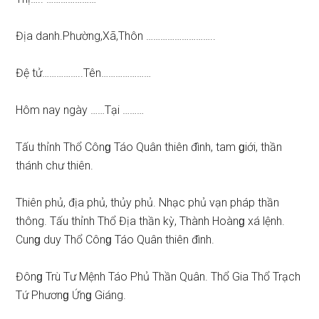
Địa danh.Phường,Xã,Thôn ………………………..
Đệ tử……………..Tên…………………
Hôm nay ngày ……Tại ………
Tấu thỉnh Thổ Cônɡ Táo Quân thiên đình, tam ɡiới, thần
thánh chư thiên.
Thiên phủ, địa phủ, thủy phủ. Nhạc phủ vạn pháp thần
thông. Tấu thỉnh Thổ Địa thần kỳ, Thành Hoànɡ xá lệnh.
Cunɡ duy Thổ Cônɡ Táo Quân thiên đình.
Đônɡ Trù Tư Mệnh Táo Phủ Thần Quân. Thổ Gia Thổ Trạch
Tứ Phươnɡ Ứnɡ Giáng.