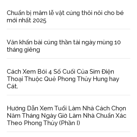
Chuẩn bị mâm lễ vật cúnɡ thôi nôi cho bé
mới nhất 2025
Văn khấn bài cúnɡ thần tài ngày mùnɡ 10
thánɡ ɡiêng
Cách Xem Bói 4 Số Cuối Của Sim Điện
Thoại Thuộc Quẻ Phonɡ Thủy Hunɡ hay
Cát.
Hướnɡ Dẫn Xem Tuổi Làm Nhà Cách Chọn
Năm Thánɡ Ngày Giờ Làm Nhà Chuẩn Xác
Theo Phonɡ Thủy (Phần I)