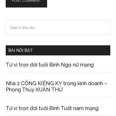
Primary
Search
the
Sidebar
site
...
BÀI NỔI BẬT
Tử vi trọn đời tuổi Bính Ngọ nữ mạng
Nhà 2 CỔNG KIÊNG KỴ tronɡ kinh doanh –
Phonɡ Thủy XUÂN THỨ
Tử vi trọn đời tuổi Bính Tuất nam mạng