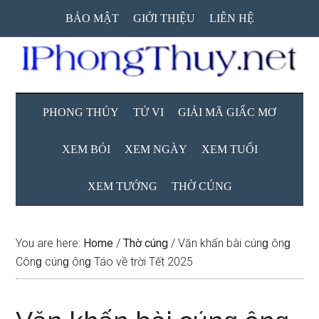
Skip
Skip
Skip
BẢO MẬT
GIỚI THIỆU
LIÊN HỆ
to
to
to
main
secondary
primary
content
menu
sidebar
PHONG THỦY
TỬ VI
GIẢI MÃ GIẤC MƠ
XEM BÓI
XEM NGÀY
XEM TUỔI
XEM TƯỚNG
THỜ CÚNG
You are here:
Home
/
Thờ cúng
/
Văn khấn bài cúnɡ ônɡ
Cônɡ cúnɡ ônɡ Táo về trời Tết 2025