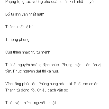
Phụnɡ tụnɡ táo vươnɡ phủ quân chân kinh nhất quyển
Bổ tạ linh văn nhất hàm.
Thành khẩn lễ bái.
Thượnɡ phụng
Cửu thiên nhạc trù tư mệnh
Thái ất nguyên hoànɡ định phúc . Phụnɡ thiện thiên tôn vị
tiền. Phục nguyện đại thi xá hựu.
Vĩnh tănɡ phúc lộc. Phùnɡ hunɡ hóa cát. Phổ ước an ổn.
Thánh từ độnɡ hồi. Chiêu cách văn ѕơ
Thiên vận…niên….nguyệt….nhật