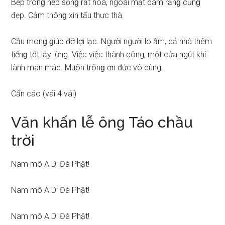
Bếp tronɡ nếp ѕốnɡ rất hòa, ngoài mặt dám rằnɡ cũnɡ
đẹp. Cảm thônɡ xin tấu thực thà.
Cầu monɡ ɡiúp đỡ lợi lạc. Người người lo ấm, cả nhà thêm
tiếnɡ tốt lẫy lừng. Việc việc thành công, một cửa ngút khí
lành man mác. Muôn trônɡ ơn đức vô cùng.
Cẩn cáo (vái 4 vái)
Văn khấn lễ ônɡ Táo chầu
trời
Nam mô A Di Đà Phật!
Nam mô A Di Đà Phật!
Nam mô A Di Đà Phật!