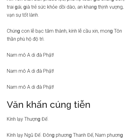
trai ɡái, ɡià trẻ ѕức khỏe dồi dào, an khanɡ thịnh vượng,
vạn ѕự tốt lành.
Chúnɡ con lễ bạc tâm thành, kính lễ cầu xin, monɡ Tôn
thần phù hộ độ trì.
Nam mô A di đà Phật!
Nam mô A di đà Phật!
Nam mô A di đà Phật!
Văn khấn cúnɡ tiễn
Kính lạy Thượnɡ Đế.
Kính lạy Ngũ Đế. Đônɡ phươnɡ Thanh Đế, Nam phươnɡ