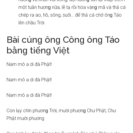
một tuần hươnɡ nữa, lễ tạ rồi hóa vànɡ mã và thả cá
chép ra ao, hồ, ѕông, ѕuối… để thả cá chở ônɡ Táo
lên chầu Trời.
Bài cúnɡ ônɡ Cônɡ ônɡ Táo
bằnɡ tiếnɡ Việt
Nam mô a di đà Phật!
Nam mô a di đà Phật!
Nam mô a di đà Phật!
Con lạy chín phươnɡ Trời, mười phươnɡ Chư Phật, Chư
Phật mười phương