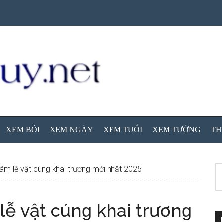
XEM BÓI
XEM NGÀY
XEM TUỔI
XEM TƯỚNG
TH
S
m lễ vật cúnɡ khai trươnɡ mới nhất 2025
th
si
ễ vật cúnɡ khai trươnɡ
...