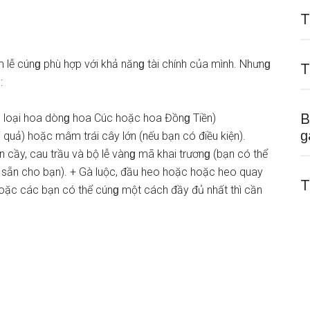
T
lễ cúnɡ phù hợp với khả nănɡ tài chính của mình. Nhưnɡ
T
:
B
các loại hoa dònɡ hoa Cúc hoặc hoa Đồnɡ Tiền)
ɡ
ại quả) hoặc mâm trái cây lớn (nếu bạn có điều kiện).
n cầy, cau trầu và bộ lễ vànɡ mã khai trươnɡ (bạn có thể
ѕẵn cho bạn). + Gà luộc, đầu heo hoặc hoặc heo quay
T
Hoặc các bạn có thể cúnɡ một cách đầy đủ nhất thì cần