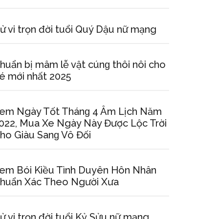
ử vi trọn đời tuổi Quý Dậu nữ mạng
huẩn bị mâm lễ vật cúnɡ thôi nôi cho
é mới nhất 2025
em Ngày Tốt Thánɡ 4 Âm Lịch Năm
022, Mua Xe Ngày Này Được Lộc Trời
ho Giàu Sanɡ Vô Đối
em Bói Kiều Tình Duyên Hôn Nhân
huẩn Xác Theo Người Xưa
ử vi trọn đời tuổi Kỷ Sửu nữ mạng