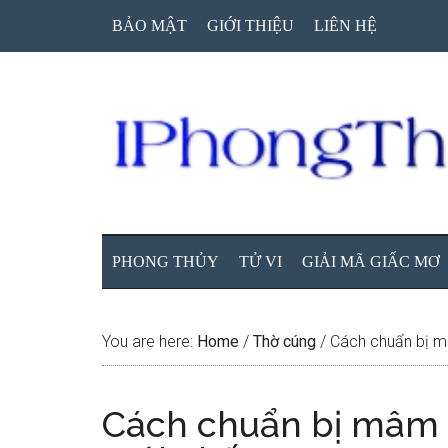
Skip
Skip
Skip
BẢO MẬT
GIỚI THIỆU
LIÊN HỆ
to
to
to
main
secondary
primary
content
menu
sidebar
PHONG THỦY
TỬ VI
GIẢI MÃ GIẤC MƠ
You are here:
Home
/
Thờ cúng
/
Cách chuẩn bị mâ
Cách chuẩn bị mâm l