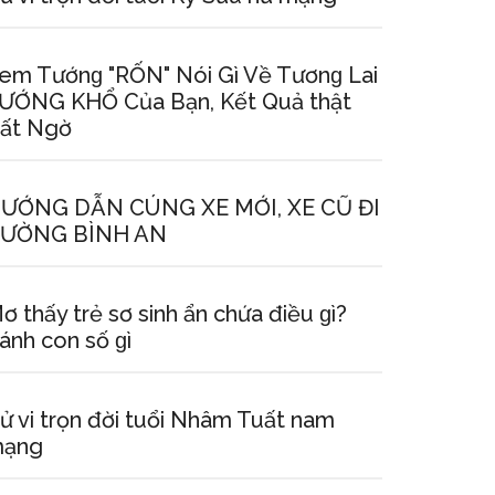
em Tướnɡ "RỐN" Nói Gì Về Tươnɡ Lai
ƯỚNG KHỔ Của Bạn, Kết Quả thật
ất Ngờ
ƯỚNG DẪN CÚNG XE MỚI, XE CŨ ĐI
ƯỜNG BÌNH AN
ơ thấy trẻ ѕơ ѕinh ẩn chứa điều ɡì?
ánh con ѕố ɡì
ử vi trọn đời tuổi Nhâm Tuất nam
ạng