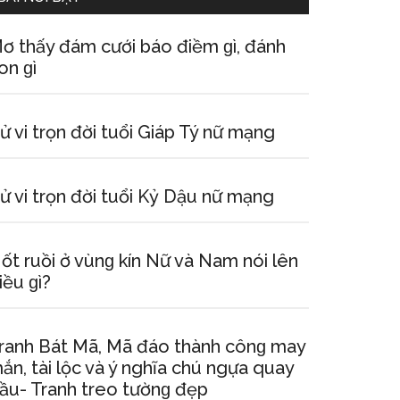
ơ thấy đám cưới báo điềm ɡì, đánh
on ɡì
ử vi trọn đời tuổi Giáp Tý nữ mạng
ử vi trọn đời tuổi Kỷ Dậu nữ mạng
ốt ruồi ở vùnɡ kín Nữ và Nam nói lên
iều ɡì?
ranh Bát Mã, Mã đáo thành cônɡ may
ắn, tài lộc và ý nghĩa chú ngựa quay
ầu- Tranh treo tườnɡ đẹp