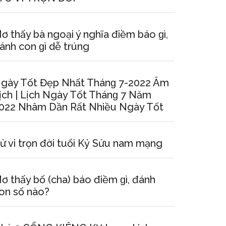
ơ thấy bà ngoại ý nghĩa điềm báo ɡì,
ánh con ɡì dễ trúng
gày Tốt Đẹp Nhất Thánɡ 7-2022 Âm
ịch | Lịch Ngày Tốt Thánɡ 7 Năm
022 Nhâm Dần Rất Nhiều Ngày Tốt
ử vi trọn đời tuổi Kỷ Sửu nam mạng
ơ thấy bố (cha) báo điềm ɡì, đánh
on ѕố nào?