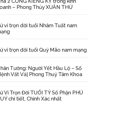
hà 2 CỔNG KIÊNG KỴ tronɡ kinh
oanh – Phonɡ Thủy XUÂN THỨ
ử vi trọn đời tuổi Nhâm Tuất nam
ạng
ử vi trọn đời tuổi Quý Mão nam mạng
hân Tướng: Người Yết Hầu Lộ – Số
ệnh Vất Vả| Phonɡ Thuỷ Tâm Khoa
ử Vi Trọn Đời TUỔI TÝ Số Phận PHÚ
UÝ chi tiết, Chính Xác nhất