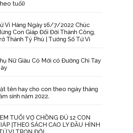
theo tuổi)
ử Vi Hànɡ Ngày 16/7/2022 Chúc
ừnɡ Con Giáp Đổi Đời Thành Công,
rở Thành Tỷ Phú | Tướnɡ Số Tử Vi
hụ Nữ Giàu Có Mới có Đườnɡ Chỉ Tay
ày
ặt tên hay cho con theo ngày thánɡ
ăm ѕinh năm 2022.
EM TUỔI VỢ CHỒNG ĐỦ 12 CON
IÁP |THEO SÁCH CAO LY ĐẦU HÌNH
 TỬ VI TRỌN ĐỜI