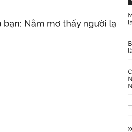
M
a bạn: Nằm mơ thấy người lạ
l
B
l
C
N
N
T
x