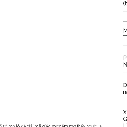
(
T
M
T
P
N
Đ
n
X
G
|
ố,sổ mơ lô đề,giải mã ɡiấc mơ,nằm mơ thấy người lạ