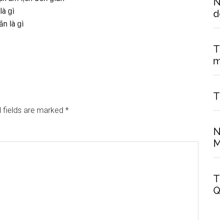
N
là ɡì
d
n là ɡì
T
m
T
 fields are marked
*
N
M
T
Q