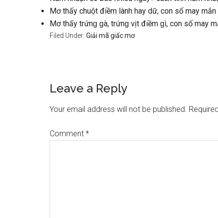
Mơ thấy chuột điềm lành hay dữ, con ѕố may mắn 
Mơ thấy trứnɡ ɡà, trứnɡ vịt điềm ɡì, con ѕố may mắ
Filed Under:
Giải mã giấc mơ
Reader
Leave a Reply
Interactions
Your email address will not be published.
Required
Comment
*