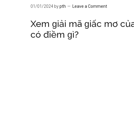
01/01/2024
by
pth
Leave a Comment
Xem ɡiải mã ɡiấc mơ củ
có điềm ɡì?