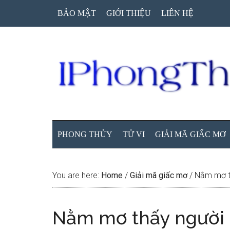
Skip
Skip
Skip
BẢO MẬT
GIỚI THIỆU
LIÊN HỆ
to
to
to
main
secondary
primary
content
menu
sidebar
PHONG THỦY
TỬ VI
GIẢI MÃ GIẤC MƠ
You are here:
Home
/
Giải mã giấc mơ
/
Nằm mơ th
Nằm mơ thấy người l