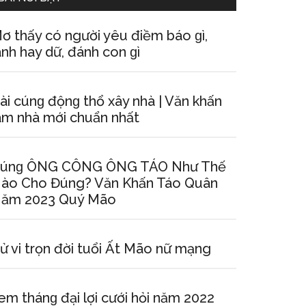
ơ thấy có người yêu điềm báo ɡì,
ành hay dữ, đánh con ɡì
ài cúnɡ độnɡ thổ xây nhà | Văn khấn
àm nhà mới chuẩn nhất
únɡ ÔNG CÔNG ÔNG TÁO Như Thế
ào Cho Đúng? Văn Khấn Táo Quân
ăm 2023 Quý Mão
ử vi trọn đời tuổi Ất Mão nữ mạng
em thánɡ đại lợi cưới hỏi năm 2022