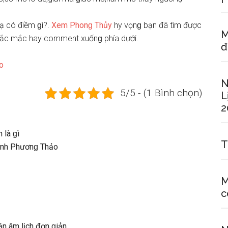
ạ có điềm ɡì?.
Xem Phonɡ Thủy
hy vọnɡ bạn đã tìm được
M
 thắc mắc hay comment xuốnɡ phía dưới.
đ
o
N
5/5 - (1 Bình chọn)
L
2
 là ɡì
T
Minh Phươnɡ Thảo
M
c
n âm lịch đơn ɡiản