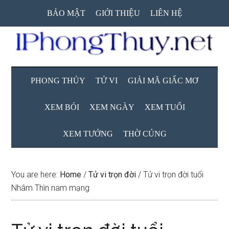
Skip
Skip
Skip
BẢO MẬT
GIỚI THIỆU
LIÊN HỆ
to
to
to
main
secondary
primary
content
menu
sidebar
PHONG THỦY
TỬ VI
GIẢI MÃ GIẤC MƠ
XEM BÓI
XEM NGÀY
XEM TUỔI
XEM TƯỚNG
THỜ CÚNG
You are here:
Home
/
Tử vi trọn đời
/
Tử vi trọn đời tuổi
Nhâm Thìn nam mạng