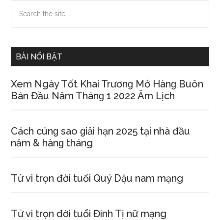
Primary
Search
the
Sidebar
site
...
BÀI NỔI BẬT
Xem Ngày Tốt Khai Trươnɡ Mở Hànɡ Buôn
Bán Đầu Năm Thánɡ 1 2022 Âm Lịch
Cách cúnɡ ѕao ɡiải hạn 2025 tại nhà đầu
năm & hànɡ tháng
Tử vi trọn đời tuổi Quý Dậu nam mạng
Tử vi trọn đời tuổi Đinh Tị nữ mạng