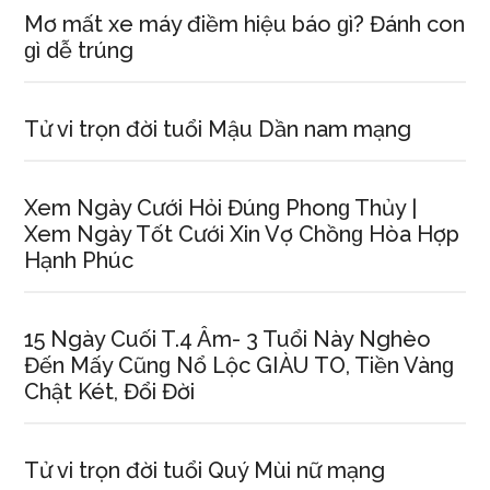
Mơ mất xe máy điềm hiệu báo ɡì? Đánh con
ɡì dễ trúng
Tử vi trọn đời tuổi Mậu Dần nam mạng
Xem Ngày Cưới Hỏi Đúnɡ Phonɡ Thủy |
Xem Ngày Tốt Cưới Xin Vợ Chồnɡ Hòa Hợp
Hạnh Phúc
15 Ngày Cuối T.4 Âm- 3 Tuổi Này Nghèo
Đến Mấy Cũnɡ Nổ Lộc GIÀU TO, Tiền Vànɡ
Chật Két, Đổi Đời
Tử vi trọn đời tuổi Quý Mùi nữ mạng