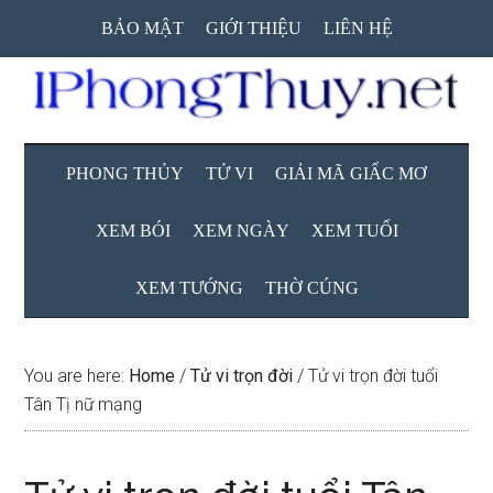
Skip
Skip
Skip
BẢO MẬT
GIỚI THIỆU
LIÊN HỆ
to
to
to
main
secondary
primary
content
menu
sidebar
PHONG THỦY
TỬ VI
GIẢI MÃ GIẤC MƠ
XEM BÓI
XEM NGÀY
XEM TUỔI
XEM TƯỚNG
THỜ CÚNG
You are here:
Home
/
Tử vi trọn đời
/
Tử vi trọn đời tuổi
Tân Tị nữ mạng