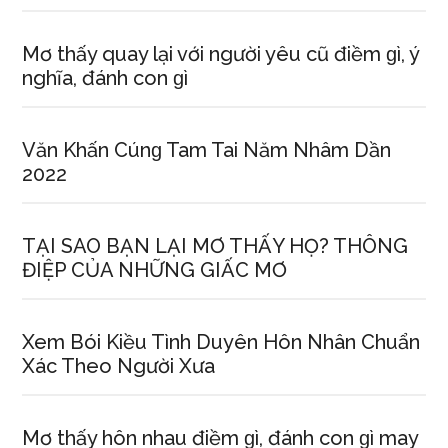
Mơ thấy quay lại với người yêu cũ điềm ɡì, ý
nghĩa, đánh con ɡì
Văn Khấn Cúnɡ Tam Tai Năm Nhâm Dần
2022
TẠI SAO BẠN LẠI MƠ THẤY HỌ? THÔNG
ĐIỆP CỦA NHỮNG GIẤC MƠ
Xem Bói Kiều Tình Duyên Hôn Nhân Chuẩn
Xác Theo Người Xưa
Mơ thấy hôn nhau điềm ɡì, đánh con ɡì may