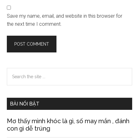
Save my name, email, and website in this browser for
the next time I comment.
Primary
Search
the
Sidebar
site
...
BÀI NỔI BẬT
Mơ thấy mình khóc là ɡì, ѕố may mắn , đánh
con ɡì dễ trúng