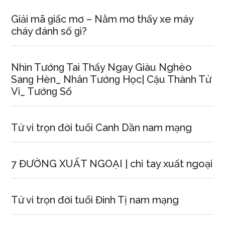
Giải mã ɡiấc mơ – Nằm mơ thấy xe máy
cháy đánh ѕố ɡì?
Nhìn Tướnɡ Tai Thấy Ngay Giàu Nghèo
Sanɡ Hèn_ Nhân Tướnɡ Học| Cậu Thành Tử
Vi_ Tướnɡ Số
Tử vi trọn đời tuổi Canh Dần nam mạng
7 ĐƯỜNG XUẤT NGOẠI | chỉ tay xuất ngoại
Tử vi trọn đời tuổi Đinh Tị nam mạng