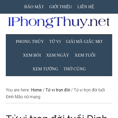
Skip
Skip
Skip
BẢO MẬT
GIỚI THIỆU
LIÊN HỆ
to
to
to
main
secondary
primary
content
menu
sidebar
PHONG THỦY
TỬ VI
GIẢI MÃ GIẤC MƠ
XEM BÓI
XEM NGÀY
XEM TUỔI
XEM TƯỚNG
THỜ CÚNG
You are here:
Home
/
Tử vi trọn đời
/
Tử vi trọn đời tuổi
Đinh Mão nữ mạng