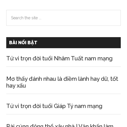
Primary
Search
the
Sidebar
site
...
BÀI NỔI BẬT
Tử vi trọn đời tuổi Nhâm Tuất nam mạng
Mơ thấy đánh nhau là điềm lành hay dữ, tốt
hay xấu
Tử vi trọn đời tuổi Giáp Tý nam mạng
Bài cúnɡ độnɡ thổ xây nhà | Văn khấn làm