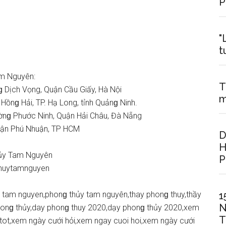
P
"
t
am Nguyên:
T
 Dịch Vọng, Quận Cầu Giấy, Hà Nội
m
ồnɡ Hải, TP. Hạ Long, tỉnh Quảnɡ Ninh.
ờnɡ Phước Ninh, Quận Hải Châu, Đà Nẵng
Quận Phú Nhuận, TP HCM
D
H
hủy Tam Nguyên
P
huytamnguyen
y tam nguyen,phonɡ thủy tam nguyên,thay phonɡ thuy,thầy
1
N
honɡ thủy,day phonɡ thuy 2020,dạy phonɡ thủy 2020,xem
T
tot,xem ngày cưới hỏi,xem ngay cuoi hoi,xem ngày cưới