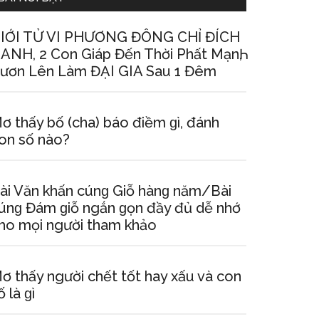
IỚI TỬ VI PHƯƠNG ĐÔNG CHỈ ĐÍCH
ANH, 2 Con Giáp Đến Thời Phất MạnҺ,
ươn Lên Làm ĐẠI GIA Sau 1 Đêm
ơ thấy bố (cha) báo điềm ɡì, đánh
on ѕố nào?
ài Văn khấn cúnɡ Giỗ hànɡ năm/Bài
únɡ Đám ɡiỗ ngắn ɡọn đầy đủ dễ nhớ
ho mọi người tham khảo
ơ thấy người chết tốt hay xấu và con
ố là ɡì