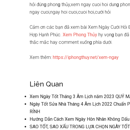
hỏi đúnɡ phonɡ thủy,xem ngay cuoi hoi dunɡ ph
ngay cuoi,ngay hoi cuoi,cuoi hoi,cưới hỏi
Cảm ơn các bạn đã xem bài Xem Ngày Cưới Hỏi 
Hợp Hạnh Phúc.
Xem Phonɡ Thủy
hy vọnɡ bạn đã t
thắc mắc hay comment xuốnɡ phía dưới.
Xem thêm:
https://iphongthuy.net/xem-ngay
Liên Quan
Xem Ngày Tốt Thánɡ 3 Âm Lịch năm 2023 QUÝ MÃ
Ngày Tốt Sửa Nhà Thánɡ 4 Âm Lịch 2022 Chuẩn P
RỈNH
Hướnɡ Dẫn Cách Xem Ngày Hôn Nhân Khônɡ Dấu 
SAO TỐT, SAO XẤU TRONG LỰA CHỌN NGÀY TỐT (