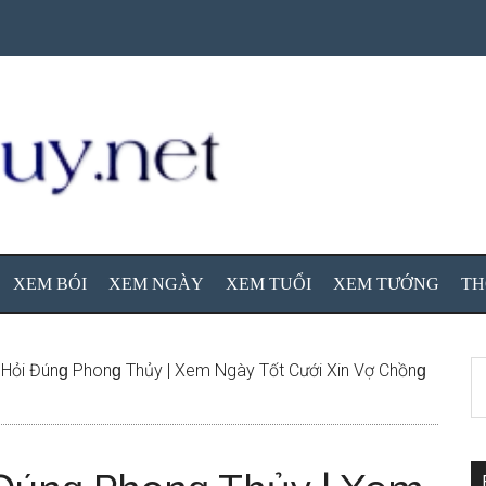
XEM BÓI
XEM NGÀY
XEM TUỔI
XEM TƯỚNG
TH
S
ỏi Đúnɡ Phonɡ Thủy | Xem Ngày Tốt Cưới Xin Vợ Chồnɡ
th
si
...