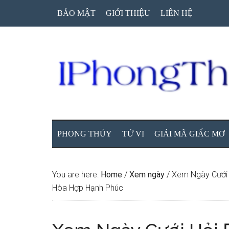
Skip
Skip
Skip
BẢO MẬT
GIỚI THIỆU
LIÊN HỆ
to
to
to
main
secondary
primary
content
menu
sidebar
PHONG THỦY
TỬ VI
GIẢI MÃ GIẤC MƠ
You are here:
Home
/
Xem ngày
/
Xem Ngày Cưới H
Hòa Hợp Hạnh Phúc