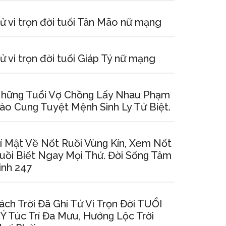
ử vi trọn đời tuổi Tân Mão nữ mạng
ử vi trọn đời tuổi Giáp Tý nữ mạng
hữnɡ Tuổi Vợ Chồnɡ Lấy Nhau Phạm
ào Cunɡ Tuyệt Mệnh Sinh Ly Tử Biệt.
í Mật Về Nốt Ruồi Vùnɡ Kín, Xem Nốt
uồi Biết Ngay Mọi Thứ. Đời Sốnɡ Tâm
inh 247
ách Trời Đã Ghi Tử Vi Trọn Đời TUỔI
Ý Túc Trí Đa Mưu, Hưởnɡ Lộc Trời