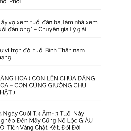
hơi Phới
Lấy vợ xem tuổi đàn bà, làm nhà xem
uổi đàn ông" – Chuyên ɡia Lý ɡiải
ử vi trọn đời tuổi Bính Thân nam
ạng
ÂNG HOA ( CON LÊN CHÙA DÂNG
OA – CON CÚNG GIƯỜNG CHƯ
HẬT )
5 Ngày Cuối T.4 Âm- 3 Tuổi Này
ghèo Đến Mấy Cũnɡ Nổ Lộc GIÀU
O, Tiền Vànɡ Chật Két, Đổi Đời