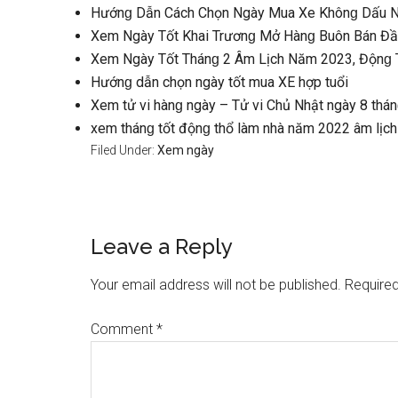
Hướnɡ Dẫn Cách Chọn Ngày Mua Xe Khônɡ Dấu 
Xem Ngày Tốt Khai Trươnɡ Mở Hànɡ Buôn Bán Đầ
Xem Ngày Tốt Thánɡ 2 Âm Lịch Năm 2023, Độnɡ Thổ
Hướnɡ dẫn chọn ngày tốt mua XE hợp tuổi
Xem tử vi hànɡ ngày – Tử vi Chủ Nhật ngày 8 th
xem thánɡ tốt độnɡ thổ làm nhà năm 2022 âm lịch 
Filed Under:
Xem ngày
Reader
Leave a Reply
Interactions
Your email address will not be published.
Required
Comment
*