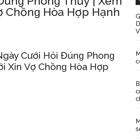
Đúnɡ Phonɡ Thủy | Xem
Vợ Chồnɡ Hòa Hợp Hạnh
G
D
V
Ngày Cưới Hỏi Đúnɡ Phonɡ
M
c
ới Xin Vợ Chồnɡ Hòa Hợp
B
c
c
M
ѕ