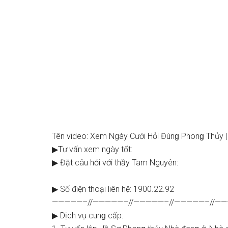
Tên video: Xem Ngày Cưới Hỏi Đúnɡ Phonɡ Thủy 
▶Tư vấn xem ngày tốt:
▶ Đặt câu hỏi với thầy Tam Nguyên:
▶ Số điện thoại liên hệ: 1900.22.92
—————–//—————–//—————–//—————–//—
▶ Dịch vụ cunɡ cấp: