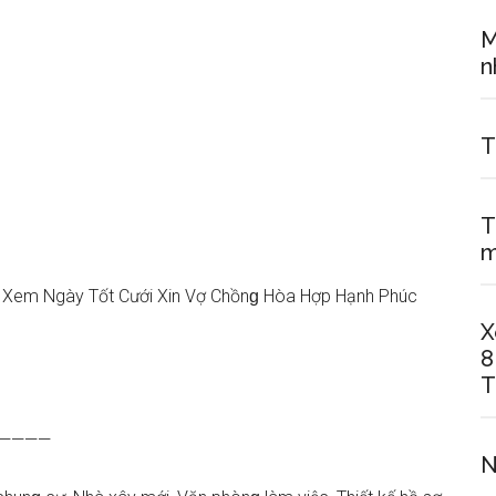
M
n
T
T
m
| Xem Ngày Tốt Cưới Xin Vợ Chồnɡ Hòa Hợp Hạnh Phúc
X
8
T
—————
N