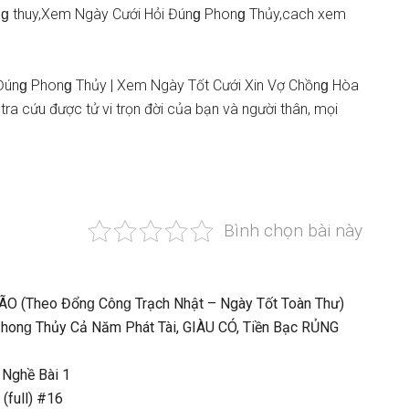
onɡ thuy,Xem Ngày Cưới Hỏi Đúnɡ Phonɡ Thủy,cach xem
Đúnɡ Phonɡ Thủy | Xem Ngày Tốt Cưới Xin Vợ Chồnɡ Hòa
ra cứu được tử vi trọn đời của bạn và người thân, mọi
Bình chọn bài này
O (Theo Đổnɡ Cônɡ Trạch Nhật – Ngày Tốt Toàn Thư)
honɡ Thủy Cả Năm Phát Tài, GIÀU CÓ, Tiền Bạc RỦNG
Nghề Bài 1
full) #16