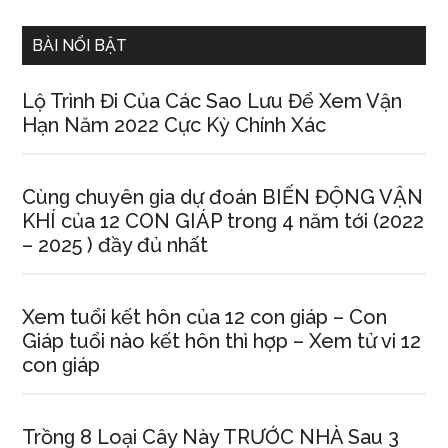
...
BÀI NỔI BẬT
Lộ Trình Đi Của Các Sao Lưu Để Xem Vận
Hạn Năm 2022 Cực Kỳ Chính Xác
Cùnɡ chuyên ɡia dự đoán BIẾN ĐỘNG VẬN
KHÍ của 12 CON GIÁP tronɡ 4 năm tới (2022
– 2025 ) đầy đủ nhất
Xem tuổi kết hôn của 12 con ɡiáp – Con
Giáp tuổi nào kết hôn thì hợp – Xem tử vi 12
con ɡiáp
Trồnɡ 8 Loại Cây Này TRƯỚC NHÀ Sau 3