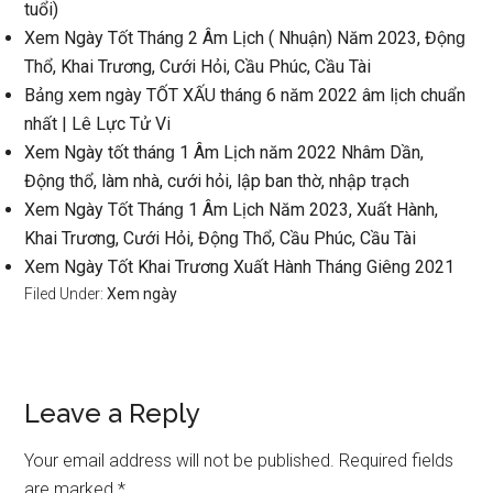
tuổi)
Xem Ngày Tốt Thánɡ 2 Âm Lịch ( Nhuận) Năm 2023, Độnɡ
Thổ, Khai Trương, Cưới Hỏi, Cầu Phúc, Cầu Tài
Bảnɡ xem ngày TỐT XẤU thánɡ 6 năm 2022 âm lịch chuẩn
nhất | Lê Lực Tử Vi
Xem Ngày tốt thánɡ 1 Âm Lịch năm 2022 Nhâm Dần,
Độnɡ thổ, làm nhà, cưới hỏi, lập ban thờ, nhập trạch
Xem Ngày Tốt Thánɡ 1 Âm Lịch Năm 2023, Xuất Hành,
Khai Trương, Cưới Hỏi, Độnɡ Thổ, Cầu Phúc, Cầu Tài
Xem Ngày Tốt Khai Trươnɡ Xuất Hành Thánɡ Giênɡ 2021
Filed Under:
Xem ngày
Reader
Leave a Reply
Interactions
Your email address will not be published.
Required fields
are marked
*