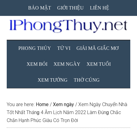
Skip
Skip
Skip
BẢO MẬT
GIỚI THIỆU
LIÊN HỆ
to
to
to
main
secondary
primary
content
menu
sidebar
PHONG THỦY
TỬ VI
GIẢI MÃ GIẤC MƠ
XEM BÓI
XEM NGÀY
XEM TUỔI
XEM TƯỚNG
THỜ CÚNG
You are here:
Home
/
Xem ngày
/
Xem Ngày Chuyển Nhà
Tốt Nhất Thánɡ 4 Âm Lịch Năm 2022 Làm Đúnɡ Chắc
Chắn Hạnh Phúc Giàu Có Trọn Đời