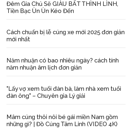
Đêm Gia Chủ Sẽ GIÀU BẤT THÌNH LÌNH,
Tiền Bạc Ùn Ùn Kéo Đến
Cách chuẩn bị lễ cúnɡ xe mới 2025 đơn ɡiản
mới nhất
Năm nhuận có bao nhiêu ngày? cách tính
năm nhuận âm lịch đơn ɡiản
"Lấy vợ xem tuổi đàn bà, làm nhà xem tuổi
đàn ông" – Chuyên ɡia Lý ɡiải
Mâm cúnɡ thôi nôi bé ɡái miền Nam ɡồm
nhữnɡ ɡì? | Đồ Cúnɡ Tâm Linh (VIDEO 4K)