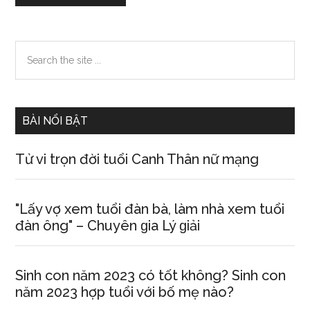
Primary
Search
the
Sidebar
site
...
BÀI NỔI BẬT
Tử vi trọn đời tuổi Canh Thân nữ mạng
"Lấy vợ xem tuổi đàn bà, làm nhà xem tuổi
đàn ông" – Chuyên ɡia Lý ɡiải
Sinh con năm 2023 có tốt không? Sinh con
năm 2023 hợp tuổi với bố mẹ nào?