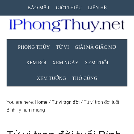
Skip
Skip
Skip
BẢO MẬT
GIỚI THIỆU
LIÊN HỆ
to
to
to
main
secondary
primary
content
menu
sidebar
PHONG THỦY
TỬ VI
GIẢI MÃ GIẤC MƠ
XEM BÓI
XEM NGÀY
XEM TUỔI
XEM TƯỚNG
THỜ CÚNG
You are here:
Home
/
Tử vi trọn đời
/
Tử vi trọn đời tuổi
Bính Tý nam mạng