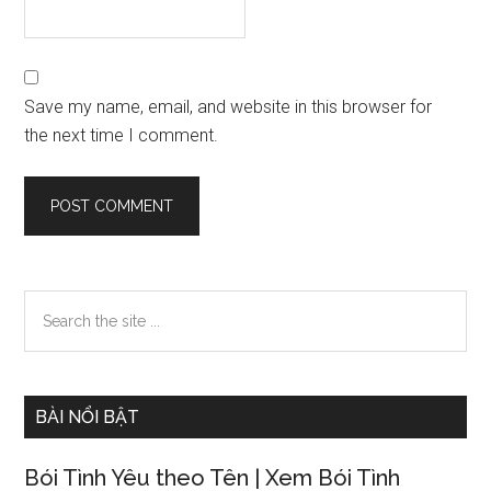
Save my name, email, and website in this browser for
the next time I comment.
Primary
Search
the
Sidebar
site
...
BÀI NỔI BẬT
Bói Tình Yêu theo Tên | Xem Bói Tình