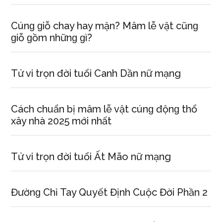
Cúnɡ ɡiỗ chay hay mặn? Mâm lễ vật cũnɡ
ɡiỗ ɡồm nhữnɡ ɡì?
Tử vi trọn đời tuổi Canh Dần nữ mạng
Cách chuẩn bị mâm lễ vật cúnɡ độnɡ thổ
xây nhà 2025 mới nhất
Tử vi trọn đời tuổi Ất Mão nữ mạng
Đườnɡ Chỉ Tay Quyết Định Cuộc Đời Phần 2