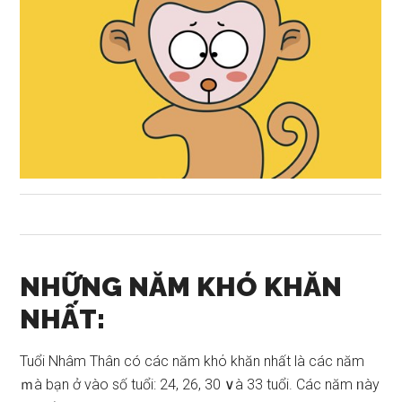
NHỮNG NĂM KHÓ KHĂN
NHẤT:
Tuổi Nhâm Thân có các năm khό khăn nhất là các năm
ｍà bạn ở vào ѕố tuổi: 24, 26, 30 ∨à 33 tuổi. Các năm ᥒày