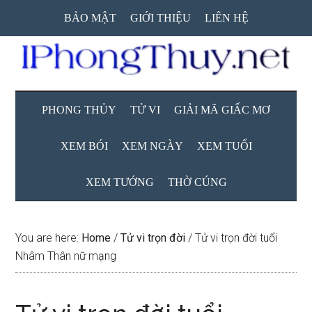
Skip
Skip
Skip
BẢO MẬT
GIỚI THIỆU
LIÊN HỆ
to
to
to
main
secondary
primary
content
menu
sidebar
PHONG THỦY
TỬ VI
GIẢI MÃ GIẤC MƠ
XEM BÓI
XEM NGÀY
XEM TUỔI
XEM TƯỚNG
THỜ CÚNG
You are here:
Home
/
Tử vi trọn đời
/
Tử vi trọn đời tuổi
Nhâm Thân nữ mạng