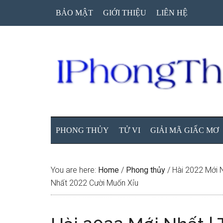
Skip
Skip
Skip
BẢO MẬT
GIỚI THIỆU
LIÊN HỆ
to
to
to
main
secondary
primary
content
menu
sidebar
PHONG THỦY
TỬ VI
GIẢI MÃ GIẤC MƠ
You are here:
Home
/
Phong thủy
/
Hài 2022 Mới 
Nhất 2022 Cười Muốn Xỉu