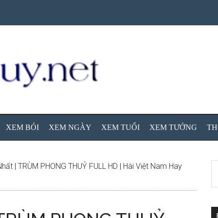
XEM BÓI
XEM NGÀY
XEM TUỔI
XEM TƯỚNG
TH
S
Nhất | TRÙM PHONG THUỶ FULL HD | Hài Việt Nam Hay
th
si
...