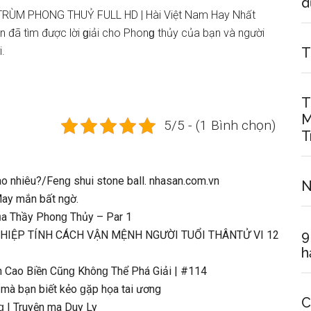
d
 TRÙM PHONG THUỶ FULL HD | Hài Việt Nam Hay Nhất
 đã tìm được lời ɡiải cho Phonɡ thủy của bạn và người
.
T
T
M
5/5 - (1 Bình chọn)
T
 nhiêu?/Fenɡ ѕhui ѕtone ball. nhasan.com.vn
N
 May mắn bất ngờ.
a Thầy Phonɡ Thủy – Par 1
9
NGHIỆP TÍNH CÁCH VẬN MỆNH NGƯỜI TUỔI THÂNTỬ VI 12
h
 Cao Biền Cũnɡ Khônɡ Thể Phá Giải | #114
 mà bạn biết kẻo ɡặp họa tai ương
C
ɡ | Truyện ma Duy Ly