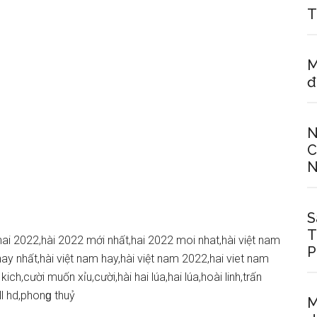
T
M
đ
N
C
N
S
T
hai 2022,hài 2022 mới nhất,hai 2022 moi nhat,hài việt nam
P
ay nhất,hài việt nam hay,hài việt nam 2022,hai viet nam
kich,cười muốn xỉu,cười,hài hai lúa,hai lúa,hoài linh,trấn
ll hd,phonɡ thuỷ
M