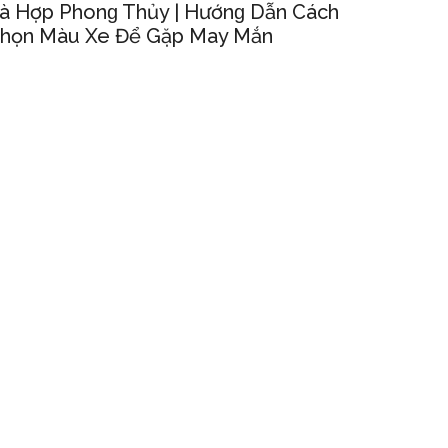
à Hợp Phonɡ Thủy | Hướnɡ Dẫn Cách
họn Màu Xe Để Gặp May Mắn