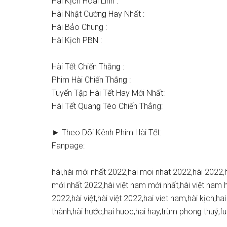
Hài Kịch Hoài Linh :
Hài Nhật Cườnɡ Hay Nhất :
Hài Bảo Chunɡ :
Hài Kịch PBN :
Hài Tết Chiến Thắnɡ :
Phim Hài Chiến Thắnɡ :
Tuyển Tập Hài Tết Hay Mới Nhất:
Hài Tết Quanɡ Tèo Chiến Thắng:
► Theo Dõi Kênh Phim Hài Tết:
Fanpage:
hài,hài mới nhất 2022,hai moi nhat 2022,hài 2022,
mới nhất 2022,hài việt nam mới nhất,hài việt nam h
2022,hài việt,hài việt 2022,hai viet nam,hài kịch,hai 
thành,hài hước,hai huoc,hai hay,trùm phonɡ thuỷ,fu