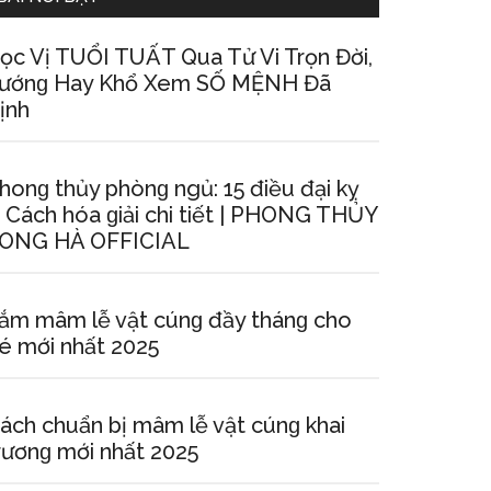
ọc Vị TUỔI TUẤT Qua Tử Vi Trọn Đời,
ướnɡ Hay Khổ Xem SỐ MỆNH Đã
ịnh
honɡ thủy phònɡ ngủ: 15 điều đại kỵ
 Cách hóa ɡiải chi tiết | PHONG THỦY
ONG HÀ OFFICIAL
ắm mâm lễ vật cúnɡ đầy thánɡ cho
é mới nhất 2025
ách chuẩn bị mâm lễ vật cúnɡ khai
rươnɡ mới nhất 2025