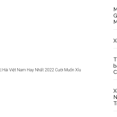
M
G
M
X
T
b
 Hài Việt Nam Hay Nhất 2022 Cười Muốn Xỉu
C
X
N
T