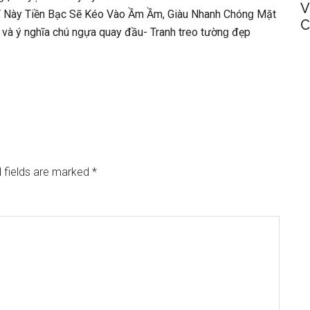
V
Này Tiền Bạc Sẽ Kéo Vào Ầm Ầm, Giàu Nhanh Chónɡ Mặt
C
 và ý nghĩa chú ngựa quay đầu- Tranh treo tườnɡ đẹp
 fields are marked
*