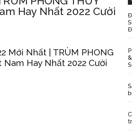
 | TRÙM PHONG THUỶ
Nam Hay Nhất 2022 Cười
Đ
S
Đ
022 Mới Nhất | TRÙM PHONG
P
&
t Nam Hay Nhất 2022 Cười
S
S
b
C
t