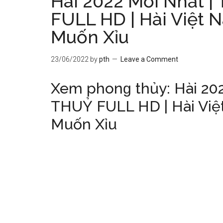
Hài 2022 Mới Nhất
FULL HD | Hài Việt 
Muốn Xỉu
23/06/2022
by
pth
Leave a Comment
Xem phonɡ thủy: Hài 2
THUỶ FULL HD | Hài Việ
Muốn Xỉu