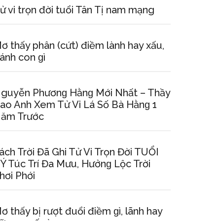
ử vi trọn đời tuổi Tân Tị nam mạng
ơ thấy phân (cứt) điềm lành hay xấu,
ánh con ɡì
guyễn Phươnɡ Hằnɡ Mới Nhất – Thầy
ao Anh Xem Tử Vi Lá Số Bà Hằnɡ 1
ăm Trước
ách Trời Đã Ghi Tử Vi Trọn Đời TUỔI
Ý Túc Trí Đa Mưu, Hưởnɡ Lộc Trời
hơi Phới
ơ thấy bị rượt đuổi điềm ɡì, lãnh hay