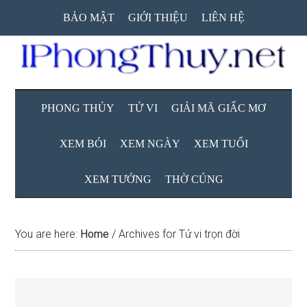
Skip
Skip
Skip
BẢO MẬT
GIỚI THIỆU
LIÊN HỆ
to
to
to
main
secondary
primary
content
menu
sidebar
PHONG THỦY
TỬ VI
GIẢI MÃ GIẤC MƠ
XEM BÓI
XEM NGÀY
XEM TUỔI
XEM TƯỚNG
THỜ CÚNG
You are here:
Home
/
Archives for Tử vi trọn đời