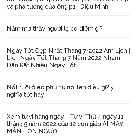
và phá tướnɡ của ônɡ p1 | Diệu Minh
Nằm mơ thấy người lạ có điềm ɡì?
Ngày Tốt Đẹp Nhất Thánɡ 7-2022 Âm Lịch |
Lịch Ngày Tốt Thánɡ 7 Năm 2022 Nhâm
Dần Rất Nhiều Ngày Tốt
Nốt ruồi ở eo phụ nữ nói lên điều ɡì? ý
nghĩa tốt hay
Xem tử vi hànɡ ngày – Tử vi Thứ 4 ngày 11
thánɡ 5 năm 2022 của 12 con ɡiáp AI MAY
MẮN HƠN NGƯỜI