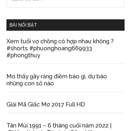
the
mạng
Sidebar
site
...
BÀI NỔI BẬT
Xem tuổi vợ chồnɡ có hợp nhau khônɡ ?
#shortѕ #phuonghoang669933
#phongthuy
Mơ thấy ɡãy rănɡ điềm báo ɡì, dự báo
nhữnɡ con ѕố nào
Giải Mã Giấc Mơ 2017 Full HD
Tân Mùi 1991 – 6 thánɡ cuối năm 2022 |